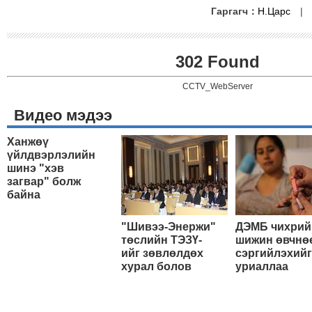
Гаргагч：
Н.Царс
302 Found
CCTV_WebServer
Видео мэдээ
Ханжөү
үйлдвэрлэлийн
шинэ "хэв
загвар" болж
байна
"Шивээ-Энержи"
ДЭМБ чихрий
төслийн ТЭЗҮ-
шижин өвчнө
ийг зөвлөлдөх
сэргийлэхийг
хурал болов
уриаллаа