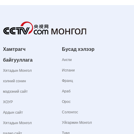
Хамтрагч
Бусад хэлээр
байгууллага
Англи
Испани
Хятадын Монгол
Франц
хэлний сонин
Араб
мэдээний сайт
Орос
ХОУР
Солонгос
Ардын сайт
Уйгаржин Монгол
Хятадын Монгол
Түвд
радио сайт