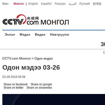
Хэл :
Монгол
|
English
Español
Français
العربية
Русский
Эхлэл
Мэдээ
Видео
Нэвтрүүлэг
3
C
CCTV.com Монгол >
Одон мэдээ
Одон мэдээ 03-26
03-28-2016 09:38
Share on facebook
Share on google
Share on twitter
Share on sinaweibo