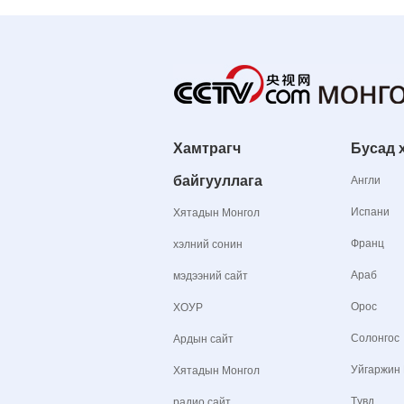
Хамтрагч
Бусад 
байгууллага
Англи
Испани
Хятадын Монгол
Франц
хэлний сонин
Араб
мэдээний сайт
Орос
ХОУР
Солонгос
Ардын сайт
Уйгаржин
Хятадын Монгол
Түвд
радио сайт