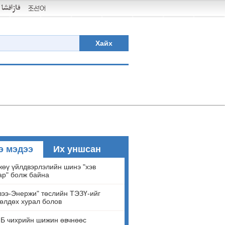
Хайх
э мэдээ
Их уншсан
өү үйлдвэрлэлийн шинэ "хэв
ар" болж байна
ээ-Энержи" төслийн ТЭЗҮ-ийг
өлдөх хурал болов
Б чихрийн шижин өвчнөөс