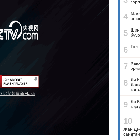
3
сэрг
Малч
4
ашиг
Шинэ
5
буур
Гол 
6
Ханж
7
орчи
Ли К
8
Ланк
төгө
点此安装最新Flash
Ли К
9
тэрг
10
Жан Дэ
сайдтай