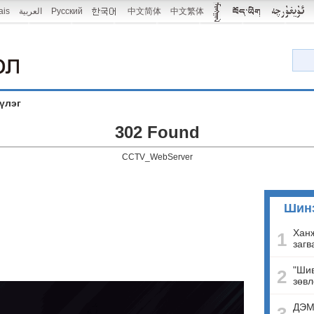
ais
العربية
Русский
中文简体
中文繁体
үлэг
302 Found
CCTV_WebServer
Шин
Ханж
1
загв
"Шив
2
зөвл
ДЭМ