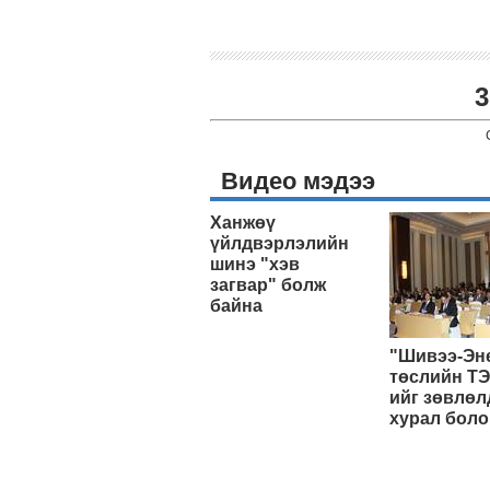
3
Видео мэдээ
Ханжөү
үйлдвэрлэлийн
шинэ "хэв
загвар" болж
байна
"Шивээ-Эн
төслийн ТЭ
ийг зөвлөл
хурал боло