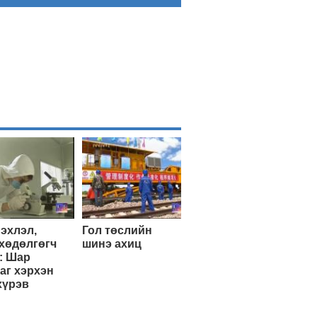
эхлэл,
Гол төслийн
хөдөлгөгч
шинэ ахиц
: Шар
аг хэрхэн
хүрэв
Эхэнд нь очих