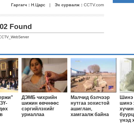
Гаргагч：
Н.Царс
|
Эх сурвалж：
CCTV.com
02 Found
CCTV_WebServer
ержи"
ДЭМБ чихрийн
Малчид бэлчээр
Шинэ 
ЗҮ-
шижин өвчнөөс
нутгаа зохистой
шинэ 
дөх
сэргийлэхийг
ашиглан,
хүчин
в
уриаллаа
хамгаалж байна
буурц
үнэд 