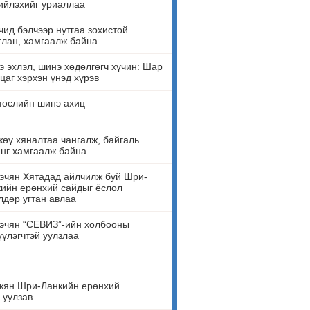
ийлэхийг уриаллаа
ид бэлчээр нутгаа зохистой
лан, хамгаалж байна
 эхлэл, шинэ хөдөлгөгч хүчин: Шар
цаг хэрхэн үнэд хүрэв
төслийн шинэ ахиц
өү хяналтаа чангалж, байгаль
нг хамгаалж байна
эчян Хятадад айлчилж буй Шри-
ийн ерөнхий сайдыг ёслол
лдөр угтан авлаа
эчян “СЕВИЗ”-ийн холбооны
үүлэгчтэй уулзлаа
жян Шри-Ланкийн ерөнхий
 уулзав