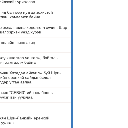
ийлэхийг уриаллаа
ид бэлчээр нутгаа зохистой
лан, хамгаалж байна
 эхлэл, шинэ хөдөлгөгч хүчин: Шар
цаг хэрхэн үнэд хүрэв
төслийн шинэ ахиц
өү хяналтаа чангалж, байгаль
нг хамгаалж байна
эчян Хятадад айлчилж буй Шри-
ийн ерөнхий сайдыг ёслол
лдөр угтан авлаа
эчян “СЕВИЗ”-ийн холбооны
үүлэгчтэй уулзлаа
жян Шри-Ланкийн ерөнхий
 уулзав