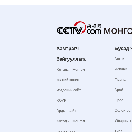
Хамтрагч
Бусад 
байгууллага
Англи
Испани
Хятадын Монгол
Франц
хэлний сонин
Араб
мэдээний сайт
Орос
ХОУР
Солонгос
Ардын сайт
Уйгаржин
Хятадын Монгол
Түвд
радио сайт