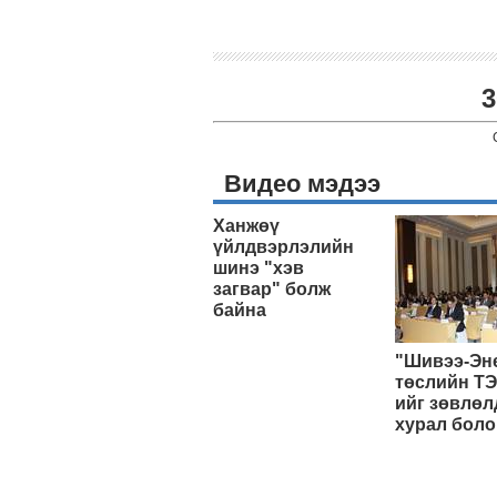
3
Видео мэдээ
Ханжөү
үйлдвэрлэлийн
шинэ "хэв
загвар" болж
байна
"Шивээ-Эн
төслийн ТЭ
ийг зөвлөл
хурал боло