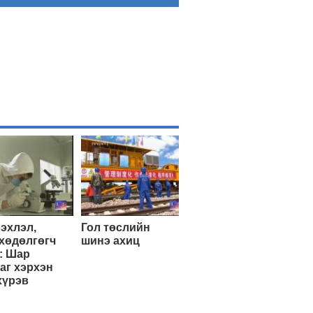
эхлэл,
Гол төслийн
хөдөлгөгч
шинэ ахиц
: Шар
аг хэрхэн
хүрэв
Эхэнд нь очих