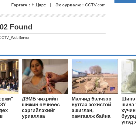
Гаргагч：
Н.Царс
|
Эх сурвалж：
CCTV.com
02 Found
CCTV_WebServer
ержи"
ДЭМБ чихрийн
Малчид бэлчээр
Шинэ 
ЗҮ-
шижин өвчнөөс
нутгаа зохистой
шинэ 
дөх
сэргийлэхийг
ашиглан,
хүчин
в
уриаллаа
хамгаалж байна
буурц
үнэд 