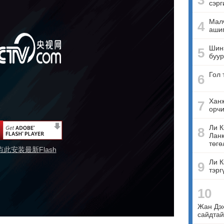
3
сэрг
Малч
4
ашиг
Шинэ
5
буур
Гол 
6
Ханж
7
орчи
Ли К
8
Ланк
төгө
点此安装最新Flash
Ли К
9
тэрг
10
Жан Дэ
сайдтай