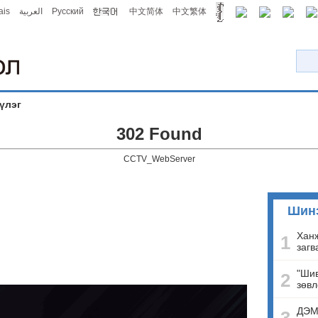
ais
العربية
Русский
中文简体
中文繁体
үлэг
302 Found
CCTV_WebServer
Шин
Ханж
1
загв
"Шив
2
зөвл
ДЭМ