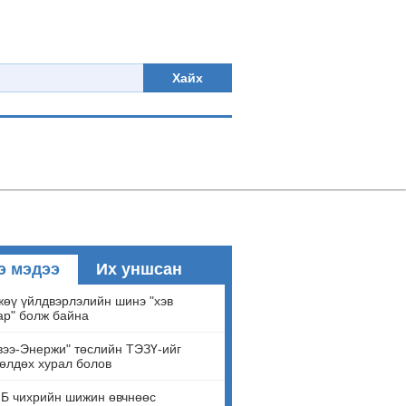
Хайх
э мэдээ
Их уншсан
өү үйлдвэрлэлийн шинэ "хэв
ар" болж байна
ээ-Энержи" төслийн ТЭЗҮ-ийг
өлдөх хурал болов
Б чихрийн шижин өвчнөөс