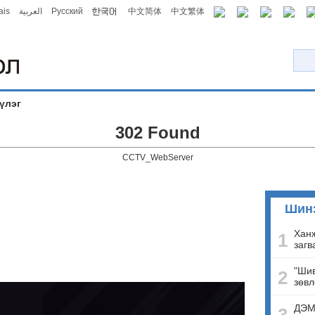
ais
العربية
Русский
中文简体
中文繁体
үлэг
302 Found
CCTV_WebServer
Шин
Ханж
1
загв
"Шив
2
зөвл
ДЭМ