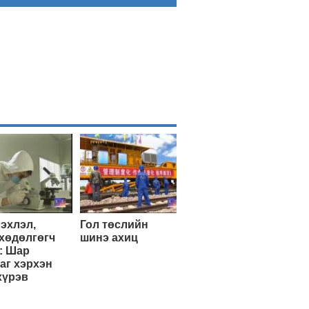
эхлэл,
Гол төслийн
хөдөлгөгч
шинэ ахиц
: Шар
аг хэрхэн
хүрэв
Эхэнд нь очих