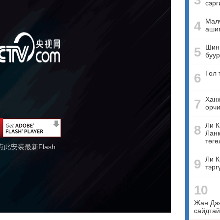
3
сэрг
Малч
4
ашиг
Шинэ
5
буур
Гол 
6
Ханж
7
орчи
Ли К
8
Ланк
төгө
点此安装最新Flash
Ли К
9
тэрг
10
Жан Дэ
сайдтай