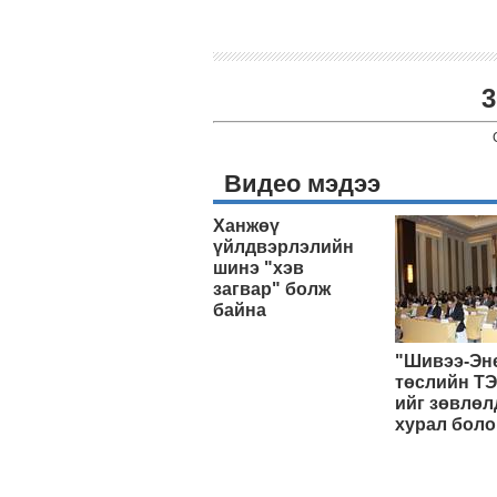
3
Видео мэдээ
Ханжөү
үйлдвэрлэлийн
шинэ "хэв
загвар" болж
байна
"Шивээ-Эн
төслийн ТЭ
ийг зөвлөл
хурал боло