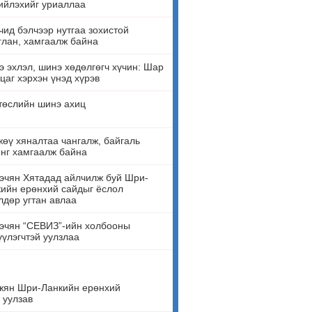
ийлэхийг уриаллаа
ид бэлчээр нутгаа зохистой
лан, хамгаалж байна
 эхлэл, шинэ хөдөлгөгч хүчин: Шар
цаг хэрхэн үнэд хүрэв
төслийн шинэ ахиц
өү хяналтаа чангалж, байгаль
нг хамгаалж байна
эчян Хятадад айлчилж буй Шри-
ийн ерөнхий сайдыг ёслол
лдөр угтан авлаа
эчян “СЕВИЗ”-ийн холбооны
үүлэгчтэй уулзлаа
жян Шри-Ланкийн ерөнхий
 уулзав