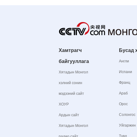
Хамтрагч
Бусад 
байгууллага
Англи
Испани
Хятадын Монгол
Франц
хэлний сонин
Араб
мэдээний сайт
Орос
ХОУР
Солонгос
Ардын сайт
Уйгаржин
Хятадын Монгол
Түвд
радио сайт