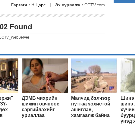
Гаргагч：
Н.Царс
|
Эх сурвалж：
CCTV.com
02 Found
CCTV_WebServer
ержи"
ДЭМБ чихрийн
Малчид бэлчээр
Шинэ 
ЗҮ-
шижин өвчнөөс
нутгаа зохистой
шинэ 
дөх
сэргийлэхийг
ашиглан,
хүчин
в
уриаллаа
хамгаалж байна
буурц
үнэд 