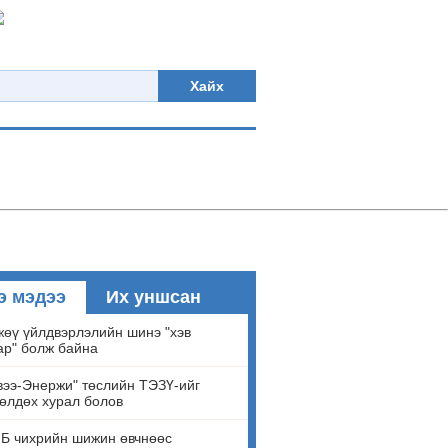
Хайх
э мэдээ
Их уншсан
өү үйлдвэрлэлийн шинэ "хэв
ар" болж байна
ээ-Энержи" төслийн ТЭЗҮ-ийг
өлдөх хурал болов
Б чихрийн шижин өвчнөөс