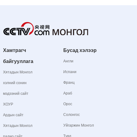
Хамтрагч
Бусад хэлээр
байгууллага
Англи
Испани
Хятадын Монгол
Франц
хэлний сонин
Араб
мэдээний сайт
Орос
ХОУР
Солонгос
Ардын сайт
Уйгаржин Монгол
Хятадын Монгол
Түвд
радио сайт