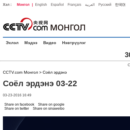
Хэл :
Монгол
|
English
Español
Français
العربية
Русский
Эхлэл
Мэдээ
Видео
Нэвтрүүлэг
3
C
CCTV.com Монгол >
Соёл эрдэнэ
Соёл эрдэнэ 03-22
03-23-2016 16:49
Share on facebook
Share on google
Share on twitter
Share on sinaweibo