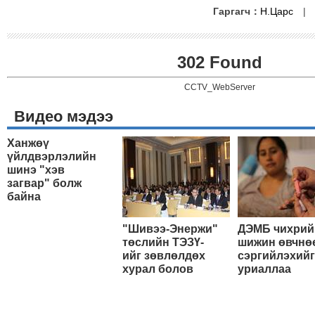
Гаргагч：
Н.Царс
302 Found
CCTV_WebServer
Видео мэдээ
Ханжөү
үйлдвэрлэлийн
шинэ "хэв
загвар" болж
байна
"Шивээ-Энержи"
ДЭМБ чихрий
төслийн ТЭЗҮ-
шижин өвчнө
ийг зөвлөлдөх
сэргийлэхийг
хурал болов
уриаллаа