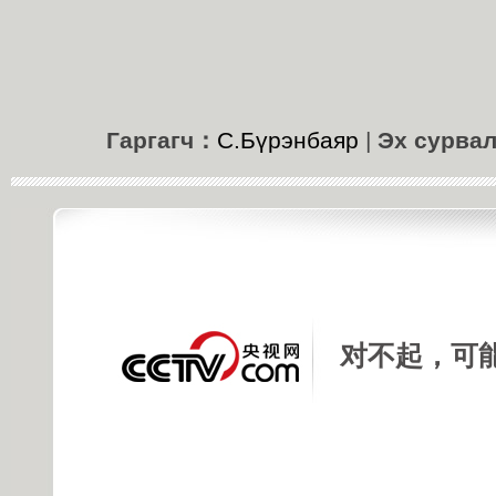
Гаргагч：
С.Бүрэнбаяр
|
Эх сурва
对不起，可