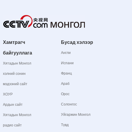
Хамтрагч
Бусад хэлээр
байгууллага
Англи
Испани
Хятадын Монгол
Франц
хэлний сонин
Араб
мэдээний сайт
Орос
ХОУР
Солонгос
Ардын сайт
Уйгаржин Монгол
Хятадын Монгол
Түвд
радио сайт