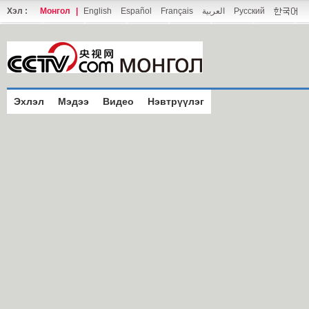
Хэл :
Монгол
|
English
Español
Français
العربية
Русский
Эхлэл
Мэдээ
Видео
Нэвтрүүлэг