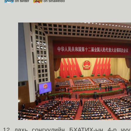
Share on twitter
Share on sinaweibo
12 дахь сонгуулийн БХАТИХ-ын 4-р чуу