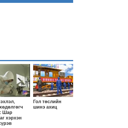
эхлэл,
Гол төслийн
хөдөлгөгч
шинэ ахиц
: Шар
аг хэрхэн
хүрэв