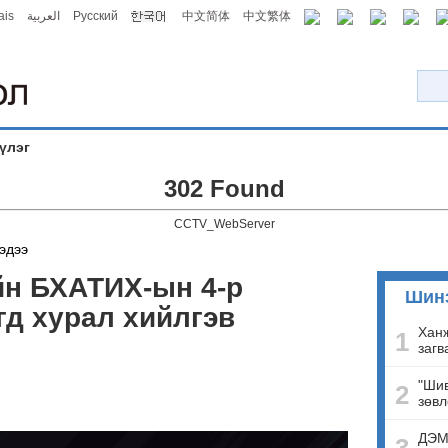
ais
العربية
Русский
中文简体
中文繁体
үлэг
302 Found
CCTV_WebServer
эдээ
йн БХАТИХ-ын 4-р
Шин
гд хурал хийлгэв
Ханж
1
загв
"Шив
2
зөвл
ДЭМ