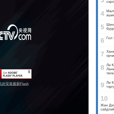
3
сэрг
Малч
4
ашиг
Шинэ
5
буур
Гол 
6
Ханж
7
орчи
Ли К
8
Ланк
төгө
Ли К
9
点此安装最新Flash
тэрг
10
Жан Дэ
сайдтай