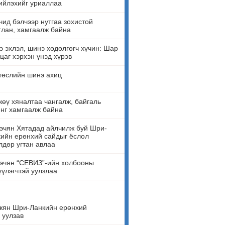
ийлэхийг уриаллаа
ид бэлчээр нутгаа зохистой
лан, хамгаалж байна
 эхлэл, шинэ хөдөлгөгч хүчин: Шар
цаг хэрхэн үнэд хүрэв
төслийн шинэ ахиц
өү хяналтаа чангалж, байгаль
нг хамгаалж байна
эчян Хятадад айлчилж буй Шри-
ийн ерөнхий сайдыг ёслол
лдөр угтан авлаа
эчян “СЕВИЗ”-ийн холбооны
үүлэгчтэй уулзлаа
жян Шри-Ланкийн ерөнхий
 уулзав