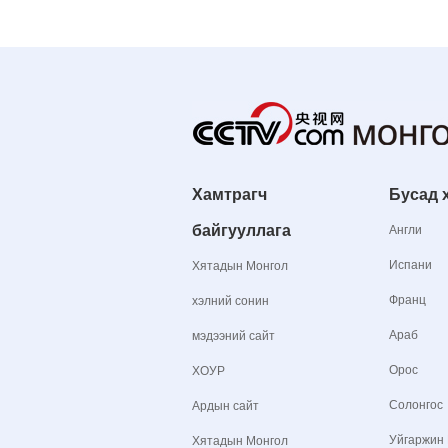
Хамтрагч
Бусад 
байгууллага
Англи
Испани
Хятадын Монгол
Франц
хэлний сонин
Араб
мэдээний сайт
Орос
ХОУР
Солонгос
Ардын сайт
Уйгаржин
Хятадын Монгол