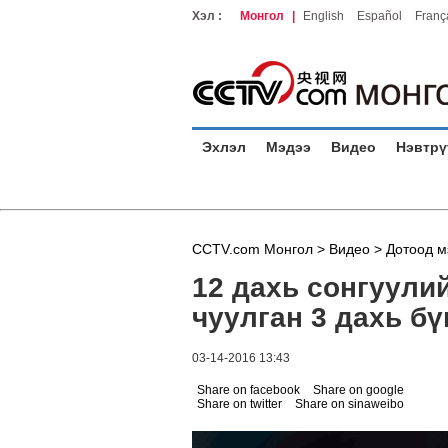
Хэл :
Монгол
|
English
Español
Franç
Эхлэл
Мэдээ
Видео
Нэвтрү
CCTV.com Монгол >
Видео
>
Дотоод м
12 дахь сонгуули
чуулган 3 дахь бү
03-14-2016 13:43
Share on facebook
Share on google
Share on twitter
Share on sinaweibo