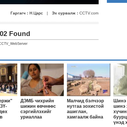
Гаргагч：
Н.Царс
|
Эх сурвалж：
CCTV.com
02 Found
CCTV_WebServer
ержи"
ДЭМБ чихрийн
Малчид бэлчээр
Шинэ 
ЗҮ-
шижин өвчнөөс
нутгаа зохистой
шинэ 
дөх
сэргийлэхийг
ашиглан,
хүчин
в
уриаллаа
хамгаалж байна
буурц
үнэд 