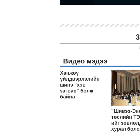
3
Видео мэдээ
Ханжөү
үйлдвэрлэлийн
шинэ "хэв
загвар" болж
байна
"Шивээ-Эн
төслийн ТЭ
ийг зөвлөл
хурал боло