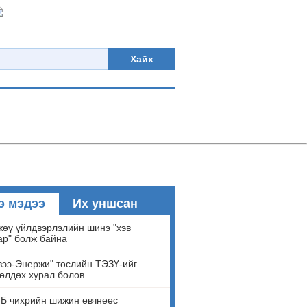
Хайх
э мэдээ
Их уншсан
өү үйлдвэрлэлийн шинэ "хэв
ар" болж байна
ээ-Энержи" төслийн ТЭЗҮ-ийг
өлдөх хурал болов
Б чихрийн шижин өвчнөөс