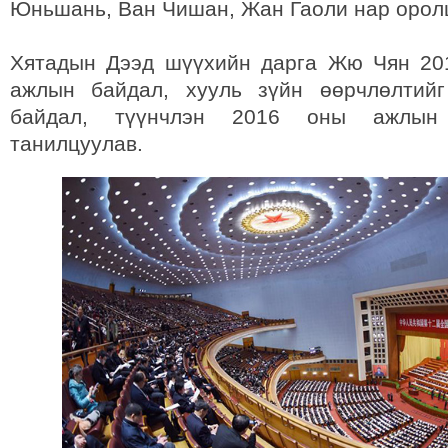
Юньшань, Ван Чишан, Жан Гаоли нар орол
Хятадын Дээд шүүхийн дарга Жю Чян 20
ажлын байдал, хууль зүйн өөрчлөлтийг
байдал, түүнчлэн 2016 оны ажлын 
танилцуулав.