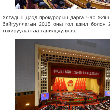
Хятадын Дээд прокурорын дарга Чао Жян
байгууллагын 2015 оны гол ажил болон
тохируулалтаа танилцуулжээ.