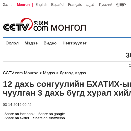
Хэл :
Монгол
|
English
Español
Français
العربية
Русский
Эхлэл
Мэдээ
Видео
Нэвтрүүлэг
3
C
CCTV.com Монгол >
Мэдээ
>
Дотоод мэдээ
12 дахь сонгуулийн БХАТИХ-ын
чуулган 3 дахь бүгд хурал хий
03-14-2016 09:45
Share on facebook
Share on google
Share on twitter
Share on sinaweibo