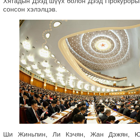
Хятадын Дээд шүүх болон Дээд Прокуроры
сонсон хэлэлцэв.
Ши Жиньпин, Ли Кэчян, Жан Дэжян, 