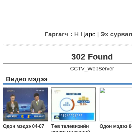
Гаргагч：
Н.Царс
|
Эх сурва
302 Found
CCTV_WebServer
Видео мэдээ
Одон мэдээ 04-07
Төв телевизийн
Одон мэдээ 0
сонин мэдээний