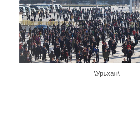
\Урьхан\