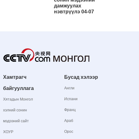
дамжуулах
нэвтрүүлэ 04-07
Хамтрагч
Бусад хэлээр
байгууллага
Англи
Испани
Хятадын Монгол
Франц
хэлний сонин
Араб
мэдээний сайт
Орос
ХОУР