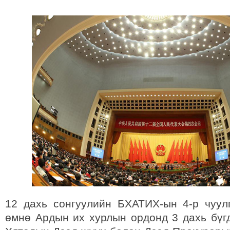
12 дахь сонгуулийн БХАТИХ-ын 4-р чуул
өмнө Ардын их хурлын ордонд 3 дахь бүгд