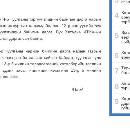
3
сэрг
Хята
4
орну
 4-р чуулганы тэргүүлэгчдийн байнгын дарга нарын
тэрб
дын их хурлын танхимд боллоо. 12-р сонгуулийн Бүх
үүлэгчдийн байнгын дарга, Бүх Хятадын АТИХ-ын
Эм э
5
өөрч
рлыг даргалсан байна.
ший
-р чуулганы нарийн бичгийн дарга нарын газрын
Хят
6
ерө
 хэлэлцсэн ба завсар хийсэн байдал, түүнчлэн улс
н 13-р 5 жилийн төлөвлөгөөний хөтөлбөрийн төслийн
Төри
7
эдийн засаг, нийгмийн хөгжлийн 13-р 5 жилийн
бол
г сонсжээ.
Хята
8
турш
авч\
Хята
9
дарг
гүйц