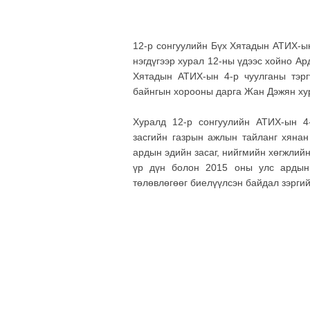
12-р сонгуулийн Бүх Хятадын АТИХ-ын
нэгдүгээр хурал 12-ны үдээс хойно Ар
Хятадын АТИХ-ын 4-р чуулганы тэрг
байнгын хорооны дарга Жан Дэжян ху
Хуралд 12-р сонгуулийн АТИХ-ын 4
засгийн газрын ажлын тайланг хянан
ардын эдийн засаг, нийгмийн хөгжлий
үр дүн болон 2015 оны улс ардын 
төлөвлөгөөг биелүүлсэн байдал зэргий
\Н