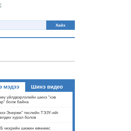
Хайх
э мэдээ
Шинэ видео
өү үйлдвэрлэлийн шинэ "хэв
ар" болж байна
ээ-Энержи" төслийн ТЭЗҮ-ийг
өлдөх хурал болов
Б чихрийн шижин өвчнөөс