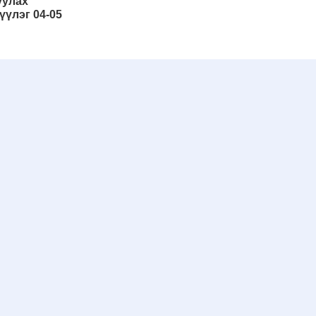
уулах
үүлэг 04-05
Эхэнд нь очих