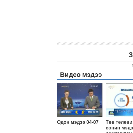
3
Видео мэдээ
Одон мэдээ 04-07
Төв телеви
сонин мэд