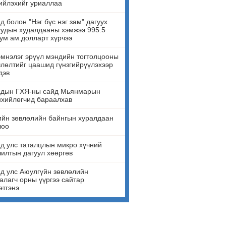
ийлэхийг уриаллаа
д болон "Нэг бүс нэг зам" дагуух
удын худалдааны хэмжээ 995.5
ум ам.долларт хүрчээ
мнэлэг эрүүл мэндийн тогтолцооны
лөлтийг цаашид гүнзгийрүүлэхээр
дэв
адын ГХЯ-ны сайд Мьянмарын
нхийлөгчид бараалхав
йн зөвлөлийн байнгын хуралдаан
лоо
д улс таталцлын микро хүчний
илтын дагуул хөөргөв
д улс Аюулгүйн зөвлөлийн
алагч орны үүргээ сайтар
этгэнэ