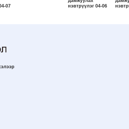
дамжуулах
дамж
04-07
нэвтрүүлэг 04-06
нэвтр
хэлээр