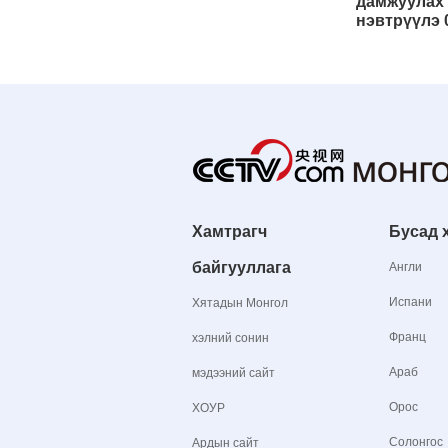
дамжуулах
нэвтрүүлэ 
Хамтрагч
Бусад 
байгууллага
Англи
Испани
Хятадын Монгол
Франц
хэлний сонин
Араб
мэдээний сайт
Орос
ХОУР
Солонгос
Ардын сайт