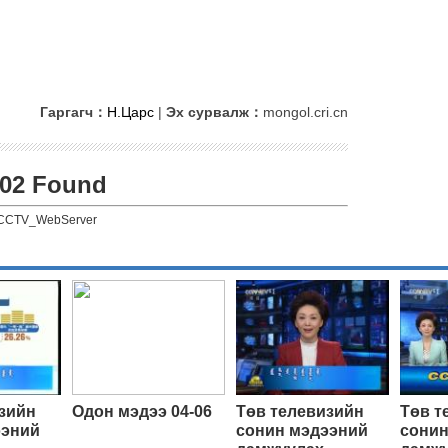
Гаргагч：
Н.Царс
|
Эх сурвалж：
mongol.cri.cn
02 Found
CCTV_WebServer
зийн
Одон мэдээ 04-06
Төв телевизийн
Төв т
ээний
сонин мэдээний
сонин