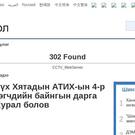
ais
العربية
Русский
中文简体
中文繁体
үлэг
302 Found
CCTV_WebServer
эдээ
Бүх Хятадын АТИХ-ын 4-р
Шин
эгчдийн байнгын дарга
Ханж
1
хурал болов
загв
"Шив
2
зөвл
ДЭМ