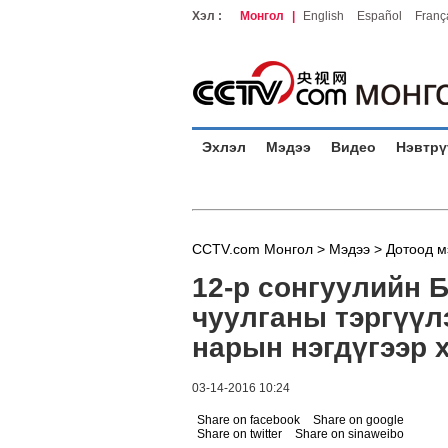
Хэл :
Монгол
|
English
Español
Franç
Эхлэл
Мэдээ
Видео
Нэвтрү
CCTV.com Монгол >
Мэдээ
>
Дотоод м
12-р сонгуулийн 
чуулганы тэргүүл
нарын нэгдүгээр 
03-14-2016 10:24
Share on facebook
Share on google
Share on twitter
Share on sinaweibo