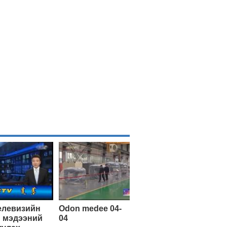
елевизийн
Odon medee 04-
 мэдээний
04