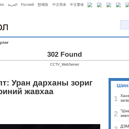
ais
العربية
Русский
中文简体
中文繁体
үлэг
302 Found
CCTV_WebServer
т: Уран дарханы зориг
Шин
эриний жавхаа
Ханж
1
загв
"Шив
2
зөвл
ДЭМ