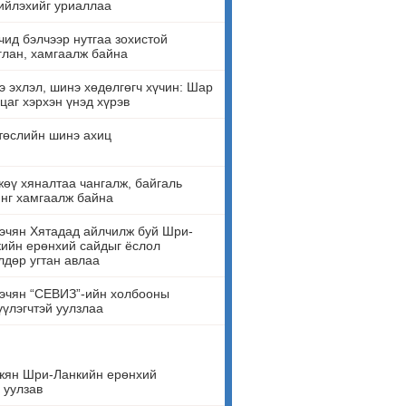
ийлэхийг уриаллаа
ид бэлчээр нутгаа зохистой
лан, хамгаалж байна
 эхлэл, шинэ хөдөлгөгч хүчин: Шар
цаг хэрхэн үнэд хүрэв
төслийн шинэ ахиц
өү хяналтаа чангалж, байгаль
нг хамгаалж байна
эчян Хятадад айлчилж буй Шри-
ийн ерөнхий сайдыг ёслол
лдөр угтан авлаа
эчян “СЕВИЗ”-ийн холбооны
үүлэгчтэй уулзлаа
жян Шри-Ланкийн ерөнхий
 уулзав