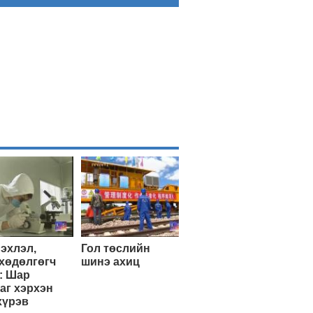
эхлэл,
Гол төслийн
хөдөлгөгч
шинэ ахиц
: Шар
аг хэрхэн
хүрэв