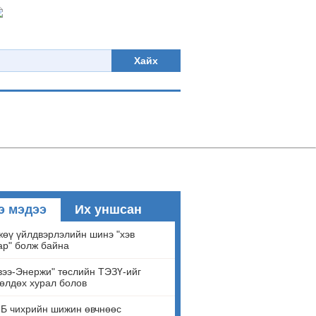
Хайх
э мэдээ
Их уншсан
өү үйлдвэрлэлийн шинэ "хэв
ар" болж байна
ээ-Энержи" төслийн ТЭЗҮ-ийг
өлдөх хурал болов
Б чихрийн шижин өвчнөөс