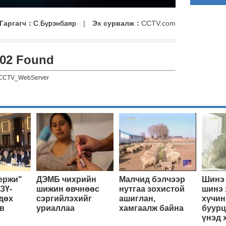
Гаргагч：
С.Бүрэнбаяр
|
Эх сурвалж：
CCTV.com
02 Found
CCTV_WebServer
ержи"
ДЭМБ чихрийн
Малчид бэлчээр
Шинэ 
ЗҮ-
шижин өвчнөөс
нутгаа зохистой
шинэ 
дөх
сэргийлэхийг
ашиглан,
хүчин
в
уриаллаа
хамгаалж байна
буурц
үнэд 