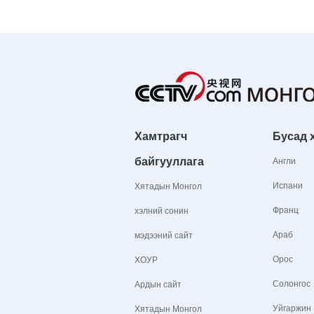
Хамтрагч
Бусад 
байгууллага
Англи
Испани
Хятадын Монгол
Франц
хэлний сонин
Араб
мэдээний сайт
Орос
ХОУР
Солонгос
Ардын сайт
Уйгаржин
Хятадын Монгол