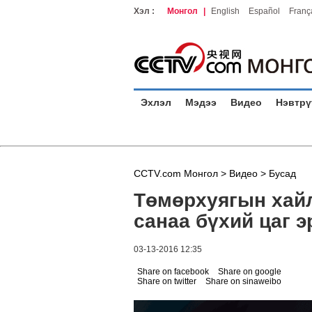
Хэл :
Монгол
|
English
Español
Franç
Эхлэл
Мэдээ
Видео
Нэвтрү
CCTV.com Монгол >
Видео
>
Бусад
Төмөрхуягын хайл
санаа бүхий цаг 
03-13-2016 12:35
Share on facebook
Share on google
Share on twitter
Share on sinaweibo