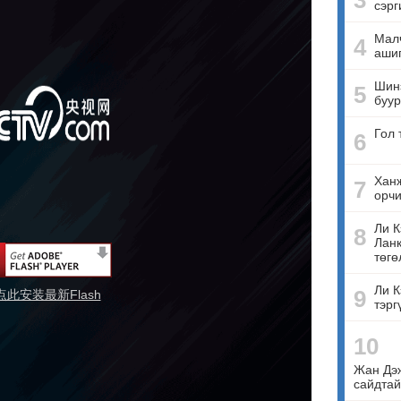
3
сэрг
Малч
4
ашиг
Шинэ
5
буур
Гол 
6
Ханж
7
орчи
Ли К
8
Ланк
төгө
Ли К
9
点此安装最新Flash
тэрг
10
Жан Дэ
сайдтай