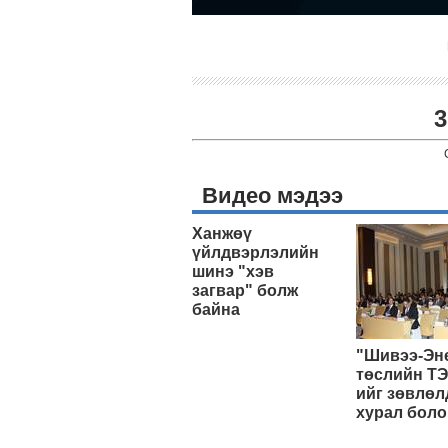
3
Видео мэдээ
Ханжөү
үйлдвэрлэлийн
шинэ "хэв
загвар" болж
байна
"Шивээ-Эн
төслийн ТЭ
ийг зөвлөл
хурал боло