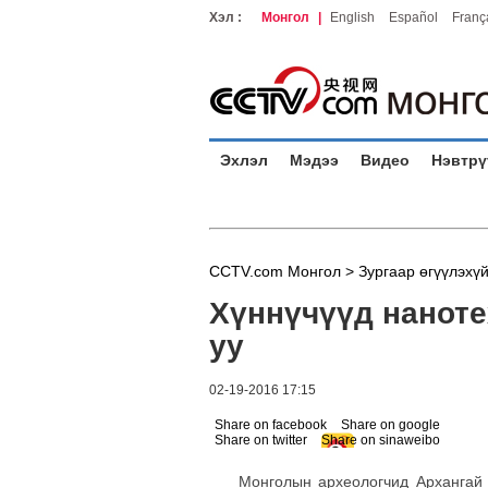
Хэл :
Монгол
|
English
Español
Franç
Эхлэл
Мэдээ
Видео
Нэвтрү
CCTV.com Монгол >
Зургаар өгүүлэхү
Хүннүчүүд наноте
уу
02-19-2016 17:15
Share on facebook
Share on google
Share on twitter
Share on sinaweibo
Монголын археологчид Архангай а