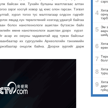
3
сэрг
үүлж байсан юм. Тухайн булшны малтлагаас алтан
тогоо зэрэг хосгүй ховор эд юмс олон гарсан. Тэгвэл
Хята
4
орну
лтай, хүрэл тогоо тус малтлагаар олдсон гэдгийг
тэрб
эрлэх явцад хүн төрөлхтөний нээгээд удаагүй байгаа
аан болох нанотехнологи ашиглан бүтээсэн байх
Эм э
5
жилийн өмнө нанотехнологи ашиглан дээрх хүрэл
өөрч
ший
ийг асар их оюуны чадавхитай ард түмэн байсныг
аанбаатар их сургуулийн Археологийн тэнхимийн
Хят
6
дэнэбаатар онцолж байна. Доорхи зургийг дарж
ерө
Төри
7
бол
Хята
8
турш
Хята
9
дарг
гүйц