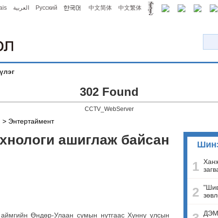
ais
العربية
Русский
中文简体
中文繁体
үлэг
302 Found
CCTV_WebServer
й
>
Энтертаймент
хнологи ашиглаж байсан
Шин
Ханж
1
загв
"Шив
2
зөвл
ДЭМ
ймгийн Өндөр-Улаан сумын нутгаас Хүннү улсын