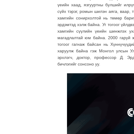
үеийн хаад, язгууртны булшийг илр
сүйх тэрэг, ромын шилэн аяга, ваар, 
хамгийн сонирхолтой нь төмөр бариу
эрдэмтэд хэлж байна. Уг тогоог үйлдв
хамгийн сүүлийн үеийн шинжлэх ух
магадлалтай юм байна. 2000 гаруй 
тогоог гагнаж байсан нь Хүннүчүүд
харуулж байна гэж Монгол улсын Ул
эрхлэгч, доктор, профессор Д. Эр
бичлэгийг сонсоно уу.