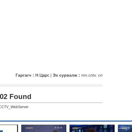
Гаргагч：
Н.Царс
|
Эх сурвалж：
mn.cntv. cn
02 Found
CCTV_WebServer