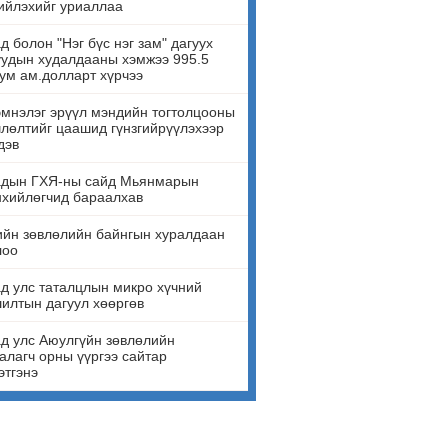
ийлэхийг уриаллаа
д болон "Нэг бүс нэг зам" дагуух
удын худалдааны хэмжээ 995.5
ум ам.долларт хүрчээ
мнэлэг эрүүл мэндийн тогтолцооны
лөлтийг цаашид гүнзгийрүүлэхээр
дэв
адын ГХЯ-ны сайд Мьянмарын
нхийлөгчид бараалхав
йн зөвлөлийн байнгын хуралдаан
лоо
д улс таталцлын микро хүчний
илтын дагуул хөөргөв
д улс Аюулгүйн зөвлөлийн
алагч орны үүргээ сайтар
этгэнэ