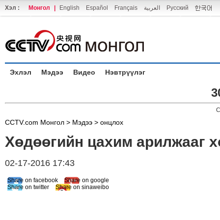
Хэл :
Монгол
|
English
Español
Français
العربية
Русский
Эхлэл
Мэдээ
Видео
Нэвтрүүлэг
3
C
CCTV.com Монгол >
Мэдээ
>
онцлох
Хөдөөгийн цахим арилжааг 
02-17-2016 17:43
Share on facebook
Share on google
Share on twitter
Share on sinaweibo