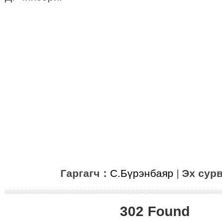
Гаргагч：
С.Бүрэнбаяр
|
Эх сур
302 Found