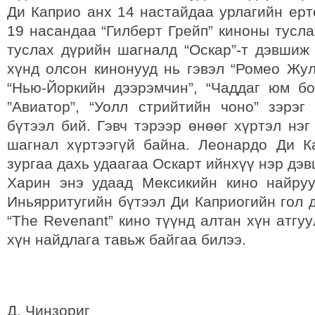
Ди Каприо анх 14 настайдаа урлагийн ерт
19 насандаа “Гилберт Грейп” киноны тусл
туслах дүрийн шагналд “Оскар”-т дэвшиж
хүнд олсон кинонууд нь гэвэл “Ромео Жуле
“Нью-Йоркийн дээрэмчин”, “Чаддаг юм бо
”Авиатор”, “Уолл стрийтийн чоно” зэрэг
бүтээл бий. Гэвч тэрээр өнөөг хүртэл нэ
шагнал хүртээгүй байна. Леонардо Ди К
зургаа дахь удаагаа Оскарт ийнхүү нэр дэ
Харин энэ удаад Мексикийн кино найру
Иньярритугийн бүтээл Ди Каприогийн гол 
“The Revenant” кино түүнд алтан хүн атгу
хүн найдлага тавьж байгаа билээ.
Д. Чинзориг