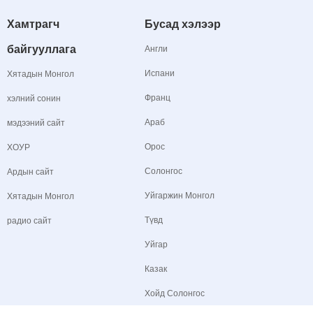
Хамтрагч
Бусад хэлээр
байгууллага
Англи
Испани
Хятадын Монгол
Франц
хэлний сонин
Араб
мэдээний сайт
Орос
ХОУР
Солонгос
Ардын сайт
Уйгаржин Монгол
Хятадын Монгол
Түвд
радио сайт
Уйгар
Казак
Хойд Солонгос