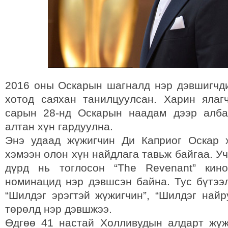
2016 оны Оскарын шагналд нэр дэвшигчд
хотод саяхан танилцуулсан. Харин ялаг
сарын 28-нд Оскарын наадам дээр алба
алтан хүн гардуулна.
Энэ удаад жүжигчин Ди Каприог Оскар 
хэмээн олон хүн найдлага тавьж байгаа. Уч
дүрд нь тоглосон “The Revenant” кин
номинацид нэр дэвшсэн байна. Тус бүтээл
“Шилдэг эрэгтэй жүжигчин”, “Шилдэг найр
төрөлд нэр дэвшжээ.
Өдгөө 41 настай Холливудын алдарт жү