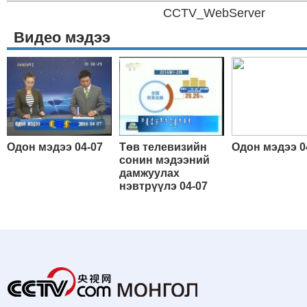
CCTV_WebServer
Видео мэдээ
Одон мэдээ 04-07
Төв телевизийн
Одон мэдээ 0
сонин мэдээний
дамжуулах
нэвтрүүлэ 04-07