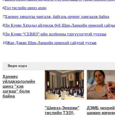
6
Гол төслийн шинэ ахиц
7
Ханжөү хяналтаа чангалж, байгаль орчинг хамгаалж байна
8
Ли Кэчян Хятадад айлчилж буй Шри-Ланкийн ерөнхий сайдыг 
9
Ли Кэчян “СЕВИЗ”-ийн холбооны тэргүүлэгчтэй уулзлаа
10
Жан Дэжян Шри-Ланкийн ерөнхий сайдтай уулзав
Видео мэдээ
Ханжөү
үйлдвэрлэлийн
шинэ "хэв
загвар" болж
байна
"Шивээ-Энержи"
ДЭМБ чихрий
төслийн ТЭЗҮ-
шижин өвчнө