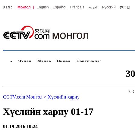
Хэл :
Монгол
|
English
Español
Français
العربية
Русский
Эхлэл
Мэдээ
Видео
Нэвтрүүлэг
3
CC
CCTV.com Монгол >
Хүслийн хариу
Хүслийн хариу 01-17
01-19-2016 10:24