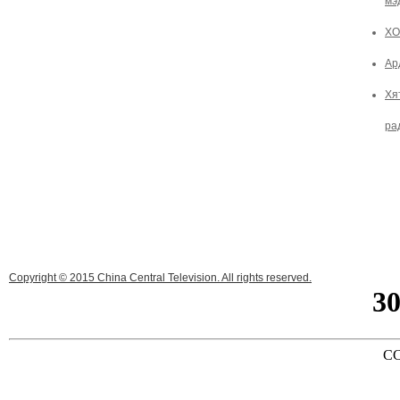
мэ
ХО
Ар
Хя
ра
Copyright © 2015 China Central Television. All rights reserved.
3
CC