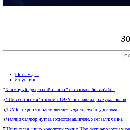
3
CC
Шинэ мэдээ
Их уншсан
1
Ханжөү үйлдвэрлэлийн шинэ "хэв загвар" болж байна
2
"Шивээ-Энержи" төслийн ТЭЗҮ-ийг зөвлөлдөх хурал болов
3
ДЭМБ чихрийн шижин өвчнөөс сэргийлэхийг уриаллаа
4
Малчид бэлчээр нутгаа зохистой ашиглан, хамгаалж байна
5
Шинэ эхлэл, шинэ хөдөлгөгч хүчин: Шар буурцаг хэрхэн үнэд