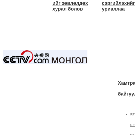
ийг зөвлөлдөх
сэргийлэхийг
хурал болов
уриаллаа
Хамтра
байгуу
Хя
хэ