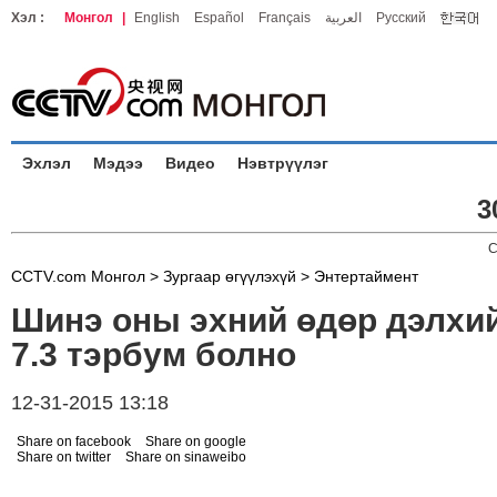
Хэл :
Монгол
|
English
Español
Français
العربية
Русский
Эхлэл
Мэдээ
Видео
Нэвтрүүлэг
3
C
CCTV.com Монгол >
Зургаар өгүүлэхүй
>
Энтертаймент
Шинэ оны эхний өдөр дэлхий
7.3 тэрбум болно
12-31-2015 13:18
Share on facebook
Share on google
Share on twitter
Share on sinaweibo