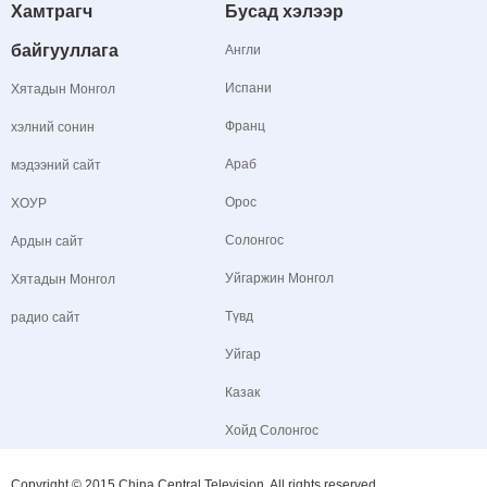
Хамтрагч
Бусад хэлээр
байгууллага
Англи
Испани
Хятадын Монгол
Франц
хэлний сонин
Араб
мэдээний сайт
Орос
ХОУР
Солонгос
Ардын сайт
Уйгаржин Монгол
Хятадын Монгол
Түвд
радио сайт
Уйгар
Казак
Хойд Солонгос
Copyright © 2015 China Central Television. All rights reserved.