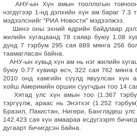
АНУ-ын Хүн амын тооллогын товчоо
нэгдүгээр 1-нд дэлхийн хүн ам бараг 7.3 
мэдээлснийг “РИА Новости” мэдээлжээ.
Шинэ оны эхний өдрийн байдлаар дэлх
жилийн хугацаанд 78 саяар буюу 1.08 ху
дүнд 7 тэрбум 295 сая 889 мянга 256 бо
таамагласан байна.
АНУ-ын хувьд хүн ам нь нэг жилийн хугац
буюу 0.77 хувиар өсч, 322 сая 762 мянга
2010 онд хамгийн сүүлд явуулсан хүн 
хойш Америкийн оршин суугчдын тоо 14 са
Хятад улс хүн амын тоо (1.367 тэрбум
тэргүүлж, араас нь Энэтхэг (1.252 тэрбум
Бразил, Пакистан, Нигери, Бангладеш улс
142.423 сая хүн амаараа есдүгээрm бичиг
дугаарт бичигдсэн байна.