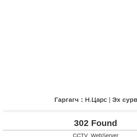
Гаргагч：
Н.Царс
|
Эх сур
302 Found
CCTV_WebServer