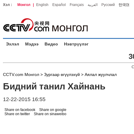
Хэл :
Монгол
|
English
Español
Français
العربية
Русский
Эхлэл
Мэдээ
Видео
Нэвтрүүлэг
3
C
CCTV.com Монгол >
Зургаар өгүүлэхүй
>
Аялал жуулчлал
Бидний танил Хайнань
12-22-2015 16:55
Share on facebook
Share on google
Share on twitter
Share on sinaweibo