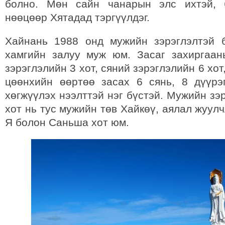
болно. Мөн сайн чанарын элс ихтэй, 
нөөцөөр Хятадад тэргүүлдэг.
Хайнань 1988 онд мужийн зэрэглэлтэй 
хамгийн залуу муж юм. Засаг захиргаа
зэрэглэлийн 3 хот, сяний зэрэглэлийн 6 хот
цөөнхийн өөртөө засах 6 сянь, 8 дүүрэг
хөгжүүлэх нээлттэй нэг бүстэй. Мужийн зэ
хот нь тус мужийн төв Хайкөү, аялал жуул
Я болон Саньша хот юм.