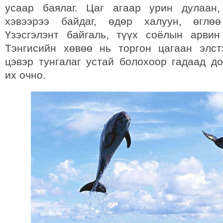
усаар баялаг. Цаг агаар урин дулаан,
хэвээрээ байдаг, өдөр халуун, өглө
Үзэсгэлэнт байгаль, түүх соёлын арвин
Тэнгисийн хөвөө нь торгон цагаан элст
цэвэр тунгалаг устай болохоор гадаад д
их очно.