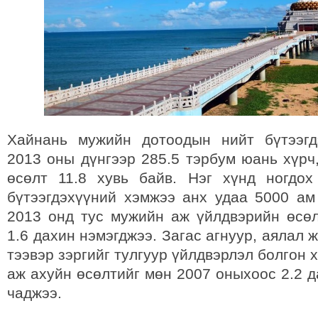
Хайнань мужийн дотоодын нийт бүтээгд
2013 оны дүнгээр 285.5 тэрбум юань хүрч
өсөлт 11.8 хувь байв. Нэг хүнд ногдо
бүтээгдэхүүний хэмжээ анх удаа 5000 ам
2013 онд тус мужийн аж үйлдвэрийн өсө
1.6 дахин нэмэгджээ. Загас агнуур, аялал 
тээвэр зэргийг тулгуур үйлдвэрлэл болгон 
аж ахуйн өсөлтийг мөн 2007 оныхоос 2.2 
чаджээ.