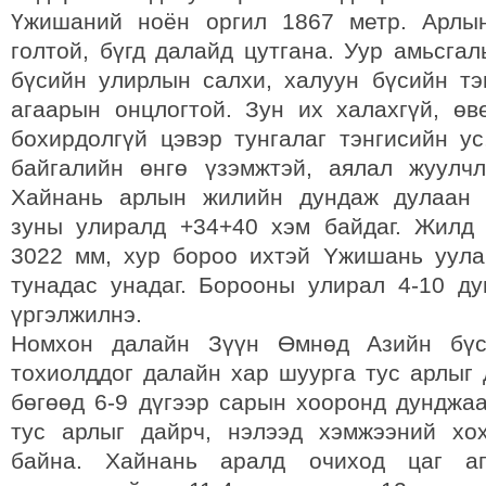
Үжишаний ноён оргил 1867 метр. Арлы
голтой, бүгд далайд цутгана. Уур амьсга
бүсийн улирлын салхи, халуун бүсийн тэ
агаарын онцлогтой. Зун их халахгүй, өв
бохирдолгүй цэвэр тунгалаг тэнгисийн ус
байгалийн өнгө үзэмжтэй, аялал жуулч
Хайнань арлын жилийн дундаж дулаан +
зуны улиралд +34+40 хэм байдаг. Жилд
3022 мм, хур бороо ихтэй Yжишань уул
тунадас унадаг. Борооны улирал 4-10 ду
үргэлжилнэ.
Номхон далайн Зүүн Өмнөд Азийн бүс
тохиолддог далайн хар шуурга тус арлыг 
бөгөөд 6-9 дүгээр сарын хооронд дунджаа
тус арлыг дайрч, нэлээд хэмжээний хо
байна. Хайнань аралд очиход цаг аг