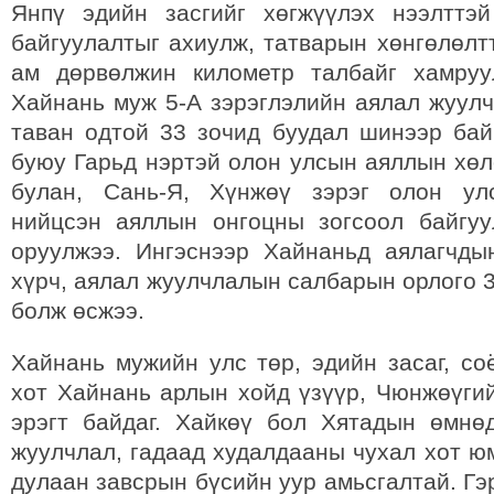
Янпү эдийн засгийг хөгжүүлэх нээлттэ
байгуулалтыг ахиулж, татварын хөнгөлөлт
ам дөрвөлжин километр талбайг хамруу
Хайнань муж 5-А зэрэглэлийн аялал жуулч
таван одтой 33 зочид буудал шинээр бай
буюу Гарьд нэртэй олон улсын аяллын хөл
булан, Сань-Я, Хүнжөү зэрэг олон ул
нийцсэн аяллын онгоцны зогсоол байгу
оруулжээ. Ингэснээр Хайнаньд аялагчды
хүрч, аялал жуулчлалын салбарын орлого 
болж өсжээ.
Хайнань мужийн улс төр, эдийн засаг, со
хот Хайнань арлын хойд үзүүр, Чюнжөүги
эрэгт байдаг. Хайкөү бол Хятадын өмнө
жуулчлал, гадаад худалдааны чухал хот ю
дулаан завсрын бүсийн уур амьсгалтай. Гэр