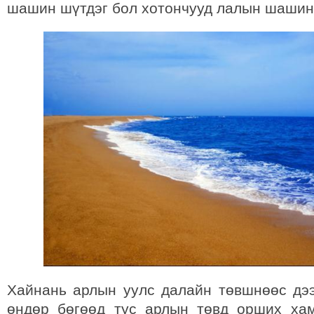
шашин шүтдэг бол хотончууд лалын шашин
Хайнань арлын уулс далайн төвшнөөс дэ
өндөр бөгөөд тус арлын төвд орших ха