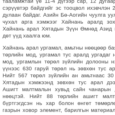
тааламжтай үе 11-4 дүгээр сар, 12 дугаа
сэрүүвтэр байдгийг эс тооцвол ихэвчлэн 
дулаан байдаг. Азийн Бө-Аогийн чуулга уу
чухал арга хэмжээг Хайнань аралд зох
Хайнань арал Хятадын Зүүн Өмнөд Азид 
дөт үүд хаалга юм.
Хайнань арал ургамал, амьтны нөөцөөр ба
төрлийн мод, ургамал тус аралд ургадаг 
мод, ургамлын төрөл зүйлийн долооны н
үүнээс 630 гаруй төрөл нь зөвхөн тус ар
Нийт 567 төрөл зүйлийн ан амьтнаас 30
Хятадын хэмжээнд зөвхөн тус арал дээ
Ашигт малтмалын хувьд сайн чанарын 
нөөцтэй. Нийт 88 төрлийн ашигт мал
бүртгэгдсэн нь хар болон өнгөт төмөрлө
газрын ховор элемент, барилгын материал