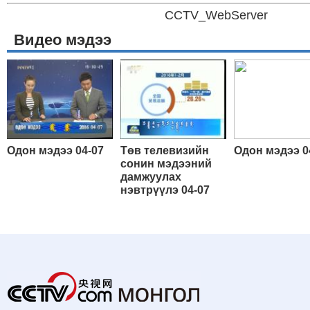
CCTV_WebServer
Видео мэдээ
Одон мэдээ 04-07
Төв телевизийн
Одон мэдээ 0
сонин мэдээний
дамжуулах
нэвтрүүлэ 04-07