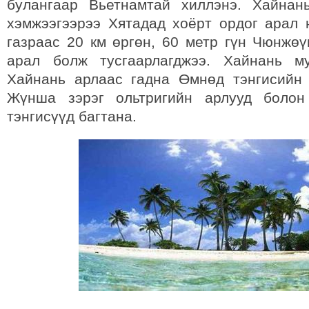
булангаар Вьетнамтай хиллэнэ. Хайнан
хэмжээгээрээ Хятадад хоёрт ордог арал 
газраас 20 км өргөн, 60 метр гүн Чюнжөү
арал болж тусгаарлагджээ. Хайнань м
Хайнань арлаас гадна Өмнөд тэнгисийн
Жүнша зэрэг ольтригийн арлууд болон
тэнгисүүд багтана.