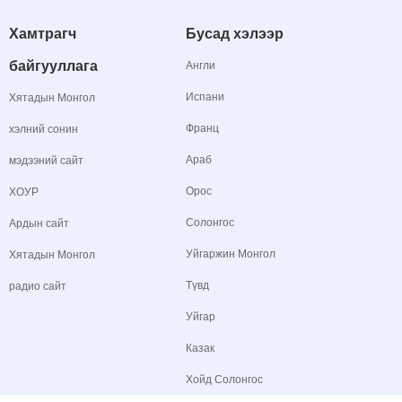
Хамтрагч
Бусад хэлээр
байгууллага
Англи
Испани
Хятадын Монгол
Франц
хэлний сонин
Араб
мэдээний сайт
Орос
ХОУР
Солонгос
Ардын сайт
Уйгаржин Монгол
Хятадын Монгол
Түвд
радио сайт
Уйгар
Казак
Хойд Солонгос