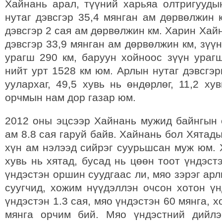
Хайнань арал, түүний харьяа олтригууды
нутаг дэвсгэр 35,4 мянган ам дөрвөлжин 
дэвсгэр 2 сая ам дөрвөлжин км. Харин Хай
дэвсгэр 33,9 мянган ам дөрвөлжин км, зүү
урагш 290 км, баруун хойноос зүүн урагш
нийт урт 1528 км юм. Арлын нутаг дэвсгэр
уулархаг, 49,5 хувь нь өндөрлөг, 11,2 ху
орчмын нам дор газар юм.
2012 оны эцсээр Хайнань мужид байнгын 
ам 8.8 сая гаруй байв. Хайнань бол Хятад
хүн ам нэлээд сийрэг суурьшсан муж юм. 
хувь нь хятад, бусад нь цөөн тоот үндэст
үндэстэн оршин суудгаас ли, мяо зэрэг ар
суугчид, хожим нүүдэллэн очсон хотон үн
үндэстэн 1.3 сая, мяо үндэстэн 60 мянга, х
мянга орчим бий. Мяо үндэстний дийлэ