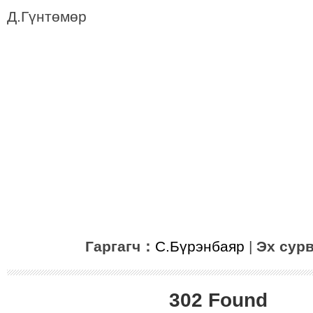
Д.Гүнтөмөр
Гаргагч：
С.Бүрэнбаяр
|
Эх сур
302 Found