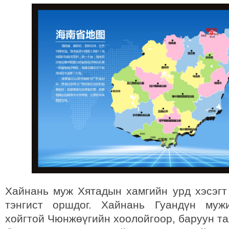
Хайнань муж Хятадын хамгийн урд хэсэг
тэнгист оршдог. Хайнань Гуандүн муж
хойгтой Чюнжөүгийн хоолойгоор, баруун т