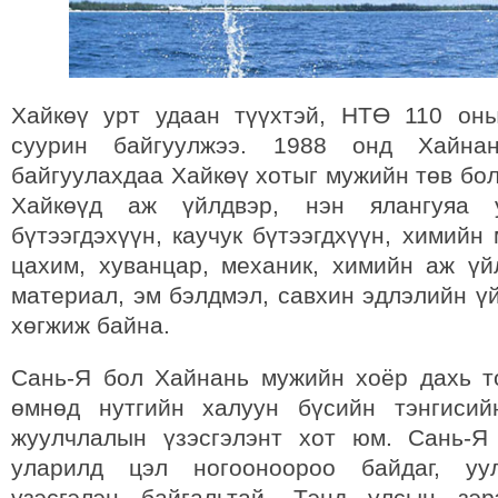
Хайкөү урт удаан түүхтэй, НТӨ 110 он
суурин байгуулжээ. 1988 онд Хайна
байгуулахдаа Хайкөү хотыг мужийн төв бо
Хайкөүд аж үйлдвэр, нэн ялангуяа у
бүтээгдэхүүн, каучук бүтээгдхүүн, химийн
цахим, хуванцар, механик, химийн аж үй
материал, эм бэлдмэл, савхин эдлэлийн ү
хөгжиж байна.
Сань-Я бол Хайнань мужийн хоёр дахь т
өмнөд нутгийн халуун бүсийн тэнгисий
жуулчлалын үзэсгэлэнт хот юм. Сань-Я
уларилд цэл ногооноороо байдаг, уу
үзэсгэлэн байгальтай. Тэнд улсын зэр