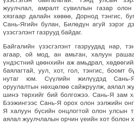
жуулчлал, амралт сувиллын газар олон
хязгаар далайн хөвөө, Дорнод тэнгис, бу
Сань-Ягийн булан, Билөдүн агуй зэрэг д
үзэсгэлэнт газрууд байдаг.
Байгалийн үзэсгэлэнт газруудад нар, тэн
агаар, ой мод, ан амьтан, халуун рашаа
үндэстний цөөнхийн аж амьдрал, хөдөөгий
баялагтай, уул, хот, гол, тэнгис, боомт 
нутаг юм. Сүүлийн жилүүдэд Сань-
оруулалтын нөхцөлөө сайжруулж, аялал ж
шинэ төрхийг бий болгожээ. Сань-Я зам х
Бээжингээс Сань-Я орох олон ээлжийн онг
Я халуун бүсийн онцлогтой олон улсын т
аялал жуулчлалын орчин үеийн хот болон 