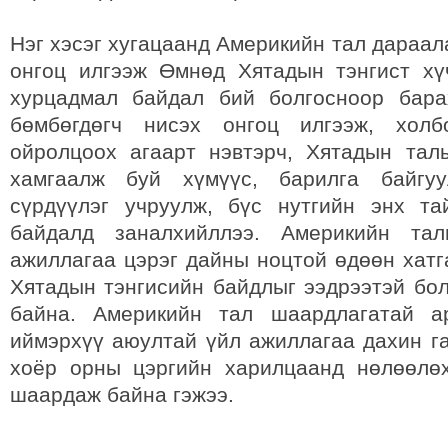
Нэг хэсэг хугацаанд Америкийн тал дараал
онгоц илгээж Өмнөд Хятадын тэнгист хү
хурцадмал байдал бий болгосноор бара
бөмбөгдөгч нисэх онгоц илгээж, холб
ойролцоох агаарт нэвтэрч, Хятадын та
хамгаалж буй хүмүүс, барилга байгу
сүрдүүлэг учруулж, бүс нутгийн энх та
байдалд заналхийллээ. Америкийн та
ажиллагаа цэрэг дайны ноцтой өдөөн хатг
Хятадын тэнгисийн байдлыг ээдрээтэй бол
байна. Америкийн тал шаардлагатай а
иймэрхүү аюултай үйл ажиллагаа дахин га
хоёр орны цэргийн харилцаанд нөлөөлө
шаардаж байна гэжээ.