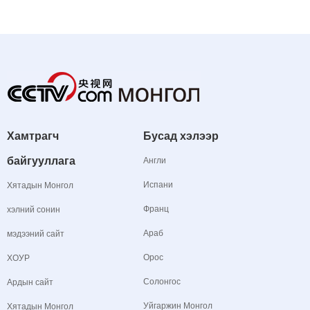
Хамтрагч
Бусад хэлээр
байгууллага
Англи
Испани
Хятадын Монгол
Франц
хэлний сонин
Араб
мэдээний сайт
Орос
ХОУР
Солонгос
Ардын сайт
Уйгаржин Монгол
Хятадын Монгол