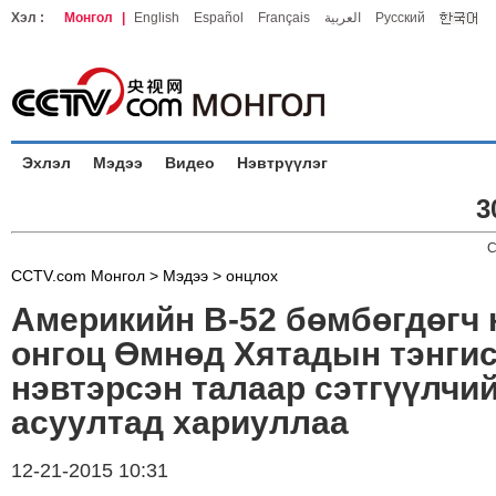
Хэл :
Монгол
|
English
Español
Français
العربية
Русский
Эхлэл
Мэдээ
Видео
Нэвтрүүлэг
3
C
CCTV.com Монгол >
Мэдээ
>
онцлох
Америкийн В-52 бөмбөгдөгч 
онгоц Өмнөд Хятадын тэнги
нэвтэрсэн талаар сэтгүүлчи
асуултад хариуллаа
12-21-2015 10:31