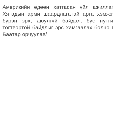
Америкийн өдөөн хатгасан үйл ажиллаг
Хятадын арми шаардлагатай арга хэмжэ
бүрэн эрх, аюулгүй байдал, бүс нутг
тогтвортой байдлыг эрс хамгаалах болно г
Баатар орчуулав/