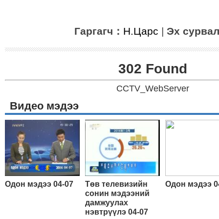
Гаргагч：
Н.Царс
|
Эх сурва
302 Found
CCTV_WebServer
Видео мэдээ
Одон мэдээ 04-07
Төв телевизийн
Одон мэдээ 0
сонин мэдээний
дамжуулах
нэвтрүүлэ 04-07