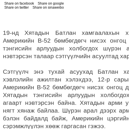
Share on facebook
Share on google
Share on twitter
Share on sinaweibo
19-нд Хятадын Батлан хамгаалахын х
Америкийн В-52 бөмбөгдөгч нисэх онго
тэнгисийн арлуудын холбогдох шүрэн 
нэвтэрсэн талаар сэтгүүлчийн асуултад ха
Сэтгүүлч энэ тухай асуухад Батлан х
хэвлэлийн ажилтан хэлэхдээ, 12-р сар
Америкийн В-52 бөмбөгдөгч нисэх онгоц 
Хятадын тэнгисийн арлуудын холбогд
агаарт нэвтэрсэн байна. Хятадын арми у
нягт хянаж байлаа. Шүрэн арал дээрх ар
бэлэн байдалд байж, Америкийн цэргий
сэрэмжлүүлэн хөөж гаргасан гэжээ.