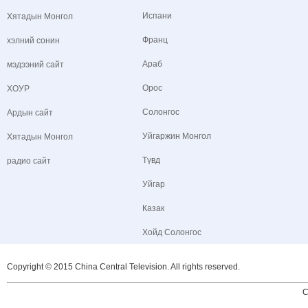
Испани
Хятадын Монгол
Франц
хэлний сонин
Араб
мэдээний сайт
Орос
ХОУР
Солонгос
Ардын сайт
Уйгаржин Монгол
Хятадын Монгол
Түвд
радио сайт
Уйгар
Казак
Хойд Солонгос
Copyright © 2015 China Central Television. All rights reserved.
C