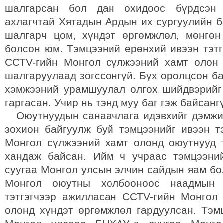
шалгарсан бол дан охидоос бүрдсэн 
ахлагчтай Хятадын Ардын их сургуулийн б
шалгарч цом, хүндэт өргөмжлөл, мөнгө
болсон юм. Тэмцээний ерөнхий ивээн тэтг
ССТV-гийн Монгол сүлжээний хамт олон
шалгаруулаад зогссонгүй. Бүх оролцсон б
хэмжээний урамшуулал олгох шийдвэрий
гаргасан. Учир нь тэнд муу баг гэж байсанг
Оюутнуудын санаачлага идэвхийг дэмжиж
зохион байгуулж буй тэмцээнийг ивээн т
Монгол сүлжээний хамт олонд оюутнууд 
хандаж байсан. Ийм ч учраас тэмцээни
суугаа Монгол улсын элчин сайдын яам бо
Монгол оюутны холбооноос наадмын 
тэтгэгчээр ажилласан ССТV-гийн Монгол
олонд хүндэт өргөмжлөл гардуулсан. Тэм