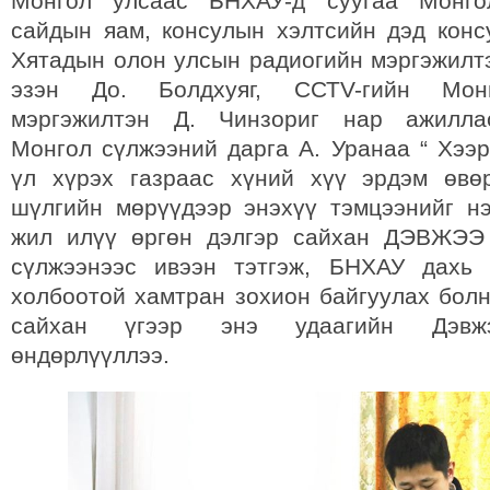
Монгол улсаас БНХАУ-д суугаа Монго
сайдын яам, консулын хэлтсийн дэд конс
Хятадын олон улсын радиогийн мэргэжилт
эзэн До. Болдхуяг, ССТV-гийн Мон
мэргэжилтэн Д. Чинзориг нар ажилла
Монгол сүлжээний дарга А. Уранаа “ Хээр
үл хүрэх газраас хүний хүү эрдэм өвө
шүлгийн мөрүүдээр энэхүү тэмцээнийг н
жил илүү өргөн дэлгэр сайхан ДЭВЖЭЭ 
сүлжээнээс ивээн тэтгэж, БНХАУ дахь
холбоотой хамтран зохион байгуулах болн
сайхан үгээр энэ удаагийн Дэвжэ
өндөрлүүллээ.