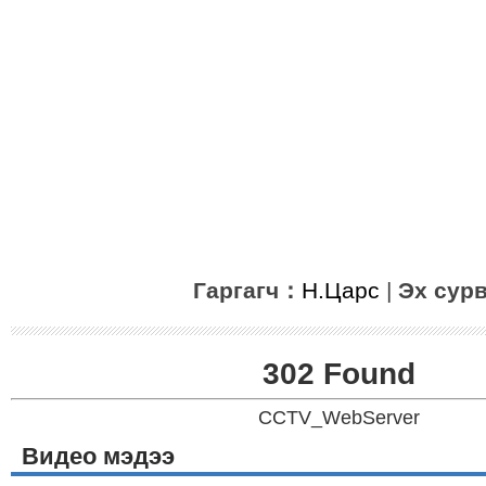
Гаргагч：
Н.Царс
|
Эх сур
302 Found
CCTV_WebServer
Видео мэдээ