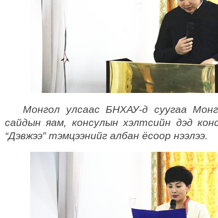
Монгол улсаас БНХАУ-д суугаа Монго
сайдын яам, консулын хэлтсийн дэд кон
“Дэвжээ” тэмцээнийг албан ёсоор нээлээ.