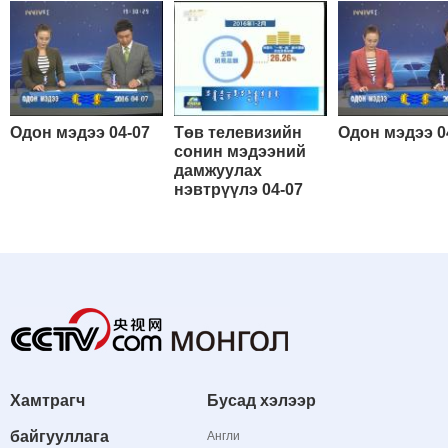
Одон мэдээ 04-07
Төв телевизийн
Одон мэдээ 0
сонин мэдээний
дамжуулах
нэвтрүүлэ 04-07
Хамтрагч
Бусад хэлээр
байгууллага
Англи