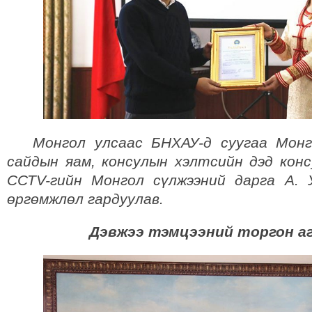
Монгол улсаас БНХАУ-д суугаа Монго
сайдын яам, консулын хэлтсийн дэд конс
ССТV-гийн Монгол сүлжээний дарга А. 
өргөмжлөл гардуулав.
Дэвжээ тэмцээний торгон а