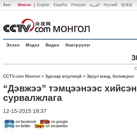
Хэл :
Монгол
|
English
Español
Français
العربية
Русский
Эхлэл
Мэдээ
Видео
Нэвтрүүлэг
3
C
CCTV.com Монгол >
Зургаар өгүүлэхүй
>
Эрүүл мэнд, боловсрол
“Дэвжээ” тэмцээнээс хийсэн
сурвалжлага
12-15-2015 19:37
Share on facebook
Share on google
Share on twitter
Share on sinaweibo