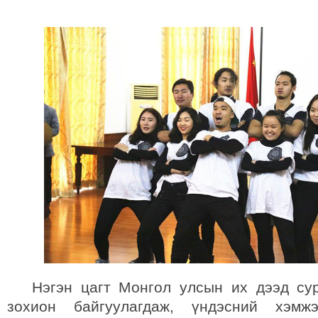
Нэгэн цагт Монгол улсын их дээд сур
зохион байгуулагдаж, үндэсний хэмж