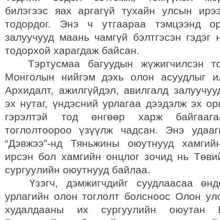
билэгээс яах аргагүй тухайн улсын ирэ
тодордог. Энэ ч утгаараа тэмцээнд о
залуучууд маань чамгүй бэлтгэсэн гэдэг 
тодорхой харагдаж байсан.
Тэртусмаа багуудын жүжигчилсэн тог
Монголын нийгэм дэхь олон асуудлыг и
Архидалт, ажилгүйдэл, авилгалд залуучуу
эх нутаг, үндэсний урлагаа дээдэлж эх о
гэрэлтэй тод өнгөөр харж байгаага
тоглолтоороо үзүүлж чадсан. Энэ удаа
“Дэвжээ”-нд Тяньжины оюутнууд хамгий
ирсэн бол хамгийн онцлог зочид нь Төви
сургуулийн оюутнууд байлаа.
Үзэгч, дэмжигчдийг суудлаасаа өндө
урлагийн олон тоглолт болсноос Олон улс
худалдааны их сургуулийн оюутан 