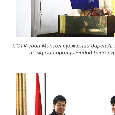
ССТV-гийн Монгол сүлжээний дарга А. 
тэмцээнд оролцогчидод баяр хүр