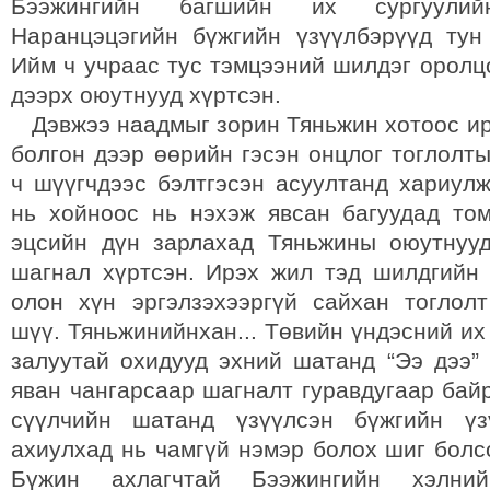
Бээжингийн багшийн их сургуули
Наранцэцэгийн бүжгийн үзүүлбэрүүд тун
Ийм ч учраас тус тэмцээний шилдэг оролц
дээрх оюутнууд хүртсэн.
Дэвжээ наадмыг зорин Тяньжин хотоос ир
болгон дээр өөрийн гэсэн онцлог тоглолт
ч шүүгчдээс бэлтгэсэн асуултанд хариулж
нь хойноос нь нэхэж явсан багуудад то
эцсийн дүн зарлахад Тяньжины оюутнуу
шагнал хүртсэн. Ирэх жил тэд шилдгийн
олон хүн эргэлзэхээргүй сайхан тоглол
шүү. Тяньжинийнхан... Төвийн үндэсний их
залуутай охидууд эхний шатанд “Ээ дээ” 
яван чангарсаар шагналт гуравдугаар бай
сүүлчийн шатанд үзүүлсэн бүжгийн үз
ахиулхад нь чамгүй нэмэр болох шиг болс
Бүжин ахлагчтай Бээжингийн хэлни