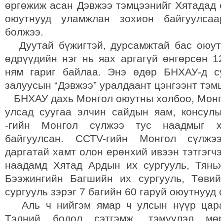
өргөжиж асан Дэвжээ тэмцээнийг Хятадад 
оюутнууд уламжлан зохион байгуулса
болжээ.
Дуутай бүжигтэй, дурсамжтай бас оюут
өдрүүдийн нэг нь яах аргагүй өнгөрсөн 1
ням гариг байлаа. Энэ өдөр БНХАУ-д с
залуусын “Дэвжээ” уралдаант цэнгээнт тэм
БНХАУ дахь Монгол оюутны холбоо, Монг
улсад суугаа элчин сайдын яам, консул
-гийн Монгол сүлжээ тус наадмыг х
байгуулсан. ССТV-гийн Монгол сүлжэ
даргатай хамт олон ерөнхий ивээн тэтгэгч
наадамд Хятад Ардын их сургууль, Тянь
Бээжингийн Багшийн их сургууль, Төви
сургууль зэрэг 7 багийн 60 гаруй оюутнууд
Аль ч нийгэм ямар ч улсын нүүр цара
Тэдний бодол сэтгэмж, тэмүүлэл мөр