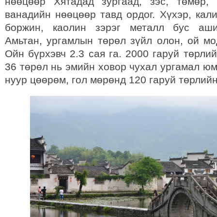
нөөцөөр Хятадад зургаад, зэс, төмөр, 
ванадийн нөөцөөр тавд ордог. Хүхэр, кали,
боржин, каолин зэрэг металл бус аши
Амьтан, ургамлын төрөл зүйл олон, ой мо
Ойн бүрхэвч 2.3 сая га. 2000 гаруй төрли
36 төрөл нь эмийн ховор чухал ургамал ю
нуур цөөрөм, гол мөрөнд 120 гаруй төрлийн