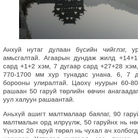
Анхуй нутаг дулаан бүсийн чийглэг, у
амьсгалтай. Агаарын дундаж жилд +14+1
сард +1+2 хэм, 7 дугаар сард +27+28 хэм
770-1700 мм хур тунадас унана. 6, 7 
борооны улиралтай. Цаохү нуурын 60-8
рашаан 50 гаруй төрлийн өвчин анагаада
уул халуун рашаантай.
Аньхүй ашигт малтмалаар баялаг, 90 гару
малтмалын орд илрүүлж, 50 гаруйнх нь нө
Үүнээс 20 гаруй төрөл нь чухал ач холбог