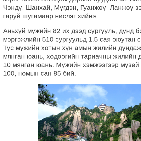
Чэндү, Шанхай, Мүгдэн, Гуанжөү, Ланжөү зэ
гаруй шугамаар нислэг хийнэ.
Аньхүй мужийн 82 их дээд сургууль, дунд б
мэргэжлийн 510 сургуульд 1.5 сая оюутан с
Тус мужийн хотын хүн амын жилийн дундаж
мянган юань, хөдөөгийн тариачны жилийн 
10 мянган юань. Мужийн хэмжээгээр музей 
100, номын сан 85 бий.