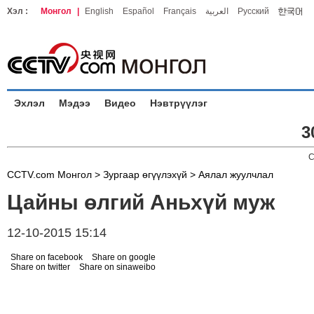
Хэл :
Монгол
|
English
Español
Français
العربية
Русский
Эхлэл
Мэдээ
Видео
Нэвтрүүлэг
3
C
CCTV.com Монгол >
Зургаар өгүүлэхүй
>
Аялал жуулчлал
Цайны өлгий Аньхүй муж
12-10-2015 15:14
Share on facebook
Share on google
Share on twitter
Share on sinaweibo