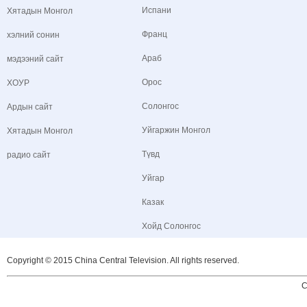
Испани
Хятадын Монгол
Франц
хэлний сонин
Араб
мэдээний сайт
Орос
ХОУР
Солонгос
Ардын сайт
Уйгаржин Монгол
Хятадын Монгол
Түвд
радио сайт
Уйгар
Казак
Хойд Солонгос
Copyright © 2015 China Central Television. All rights reserved.
C