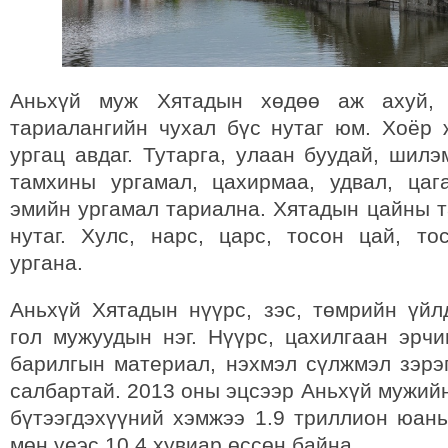
Аньхүй муж Хятадын хөдөө аж ахуй, 
тариалангийн чухал бүс нутаг юм. Хоёр 
ургац авдаг. Тутарга, улаан буудай, шилэм
тамхины ургамал, цахирмаа, удвал, цаг
эмийн ургамал тариална. Хятадын цайны т
нутаг. Хулс, нарс, царс, тосон цай, то
ургана.
Аньхүй Хятадын нүүрс, зэс, төмрийн үйл
гол мужуудын нэг. Нүүрс, цахилгаан эрчи
барилгын материал, нэхмэл сүлжмэл зэрэ
салбартай. 2013 оны эцсээр Аньхүй мужий
бүтээгдэхүүний хэмжээ 1.9 триллион юань
мөн үеэс 10.4 хувиар өссөн байна.