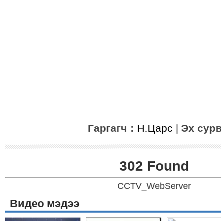
Гаргагч：
Н.Царс
|
Эх сур
302 Found
CCTV_WebServer
Видео мэдээ