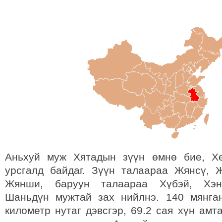
Аньхуй муж Хятадын зүүн өмнө бие, Х
урсгалд байдаг. Зүүн талаараа Жянсү, 
Жянши, баруун талаараа Хүбэй, Хэна
Шаньдүн мужтай зах нийлнэ. 140 мянга
километр нутаг дэвсгэр, 69.2 сая хүн амт