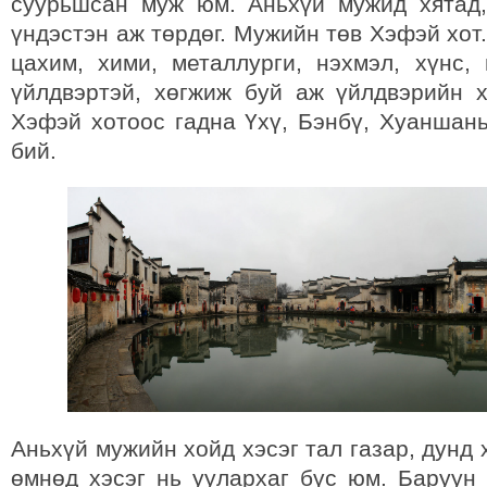
суурьшсан муж юм. Аньхүй мужид хятад,
үндэстэн аж төрдөг. Мужийн төв Хэфэй хот
цахим, хими, металлурги, нэхмэл, хүнс,
үйлдвэртэй, хөгжиж буй аж үйлдвэрийн 
Хэфэй хотоос гадна Үхү, Бэнбү, Хуаншань
бий.
Аньхүй мужийн хойд хэсэг тал газар, дунд х
өмнөд хэсэг нь уулархаг бүс юм. Баруун 