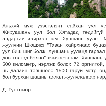
Аньхуй муж үзэсгэлэнт сайхан уул ус
Жихуашань уул бол Хятадад төдийгүй
алдартай хайрхан юм. Хуншань уулыг 
жуулчин Шюшякэ "Таван хайрхнаас буца
уул биш шиг болж, Хуншань ууланд гарвал
дов толгод болно" хэмээсэн юм. Хуншань 
500 километр, нэрлэж болох 72 оргилтой,
нь далайн төвшнөөс 1500 гаруй метр ө
бол бурхан шашны аялал жуулчлалаар нэрд
Д. Гүнтөмөр