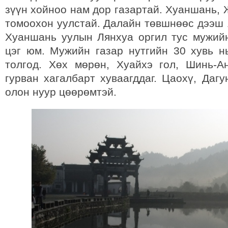
зүүн хойноо нам дор газартай. Хуаншань,
томоохон уулстай. Далайн төвшнөөс дээш 
Хуаншань уулын Лянхуа оргил тус мужий
цэг юм. Мужийн газар нутгийн 30 хувь нь
толгод. Хөх мөрөн, Хуайхэ гол, Шинь-
гурван хагалбарт хуваагддаг. Цаохү, Дагу
олон нуур цөөрөмтэй.