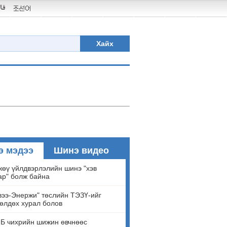
Хайх
э мэдээ
Шинэ видео
өү үйлдвэрлэлийн шинэ "хэв
ар" болж байна
ээ-Энержи" төслийн ТЭЗҮ-ийг
өлдөх хурал болов
Б чихрийн шижин өвчнөөс