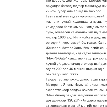
тэр дороо олдов. Женерал Моторс ком
оруулдаг бөгөөд тэдгээр машинууд нь
хийсэн гупер аль алинд нь зохилоо.
Гэвч азтай мөч удаан үргэлжилсэнгүй.
компани түүнийг худалдааны нууцыг ху
хомсдлоос болж хамгийн хямд өмгөөлө
сууж, өмгөөлөн хамгаалах чиг шугама
ялсаар 1980 анд Иллинойсын дээд шүү
өргөдлийг хэрэгсэхгүй болгожээ. Хан 
Женерал Моторс Ханы бизнесийг сонир
дизайн таалагдаж, хэд хэдэн загварын
“Flex-N-Gate” хувьд энэ нь хүчрэхээр
хүчтэй үйлдвэрлэгчид өгөхөөр шийдсэн
өдөрт 200-аас 40 мянган ширхэг эд ан
байгаагүй юм” гэжээ.
Гэхдээ тэр энэ тохиолдлоос ашиг гар
Моторс нь Японы Исузутай ойрын хол
экспортлохоор завдаж байсан үе юм. 
“Май Японд байдаг залуугийн нэр утас!
авч аажмаар “ISUZU”-ийн дарга нарын 
ыг хараалсан эгзэгтэй мөчийг сонгож а