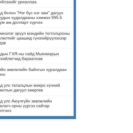
ийлэхийг уриаллаа
д болон "Нэг бүс нэг зам" дагуух
удын худалдааны хэмжээ 995.5
ум ам.долларт хүрчээ
мнэлэг эрүүл мэндийн тогтолцооны
лөлтийг цаашид гүнзгийрүүлэхээр
дэв
адын ГХЯ-ны сайд Мьянмарын
нхийлөгчид бараалхав
йн зөвлөлийн байнгын хуралдаан
лоо
д улс таталцлын микро хүчний
илтын дагуул хөөргөв
д улс Аюулгүйн зөвлөлийн
алагч орны үүргээ сайтар
этгэнэ