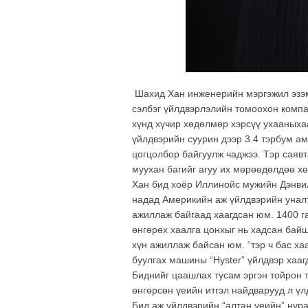
Шахид Хан инженерийн мэргэжил эзэм
сэлбэг үйлдвэрлэлийн томоохон комп
хүнд хүчир хөдөлмөр хэрсүү ухааныха
үйлдвэрийн суурин дээр 3.4 тэрбум а
цогцолбор байгуулж чаджээ. Тэр саяв
муухан багийг агуу их мөрөөдөлдөө хө
Хан бид хоёр Иллинойс мужийн Дэнвил
надад Америкийн аж үйлдвэрийн уналты
ажиллаж байгаад хаагдсан юм. 1400 га
өнгөрөх хаалга цонхыг нь хадсан байш
хүн ажиллаж байсан юм. “тэр ч бас ха
буулгах машины “Hyster” үйлдвэр хааг
Биднийг цаашлах тусам эргэн тойрон 
өнгөрсөн үеийн итгэл найдварууд л үл
Бид аж үйлдвэрийн “алтан үеийн” нура