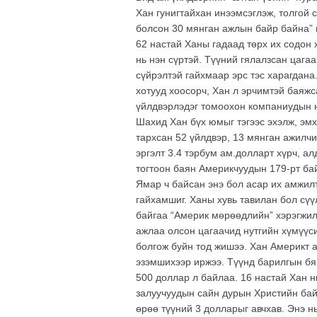
Хан гунигтайхан инээмсэглэж, толгой 
болсон 30 мянган ажлын байр байна” г
62 настай Ханы гадаад төрх их содон 
нь нэн сүртэй. Түүний гялалзсан цага
сүйрэлтэй гайхмаар эрс тэс харагдан
хотууд хоосорч, Хан л эрчимтэй баяжс
үйлдвэрлэдэг томоохон компаниудын н
Шахид Хан бүх юмыг тэгээс эхэлж, эмх
тархсан 52 үйлдвэр, 13 мянган ажилчи
эргэлт 3.4 тэрбум ам.долларт хүрч, ал
тогтоон баян Америкчуудын 179-рт ба
Ямар ч байсан энэ бол асар их амжилт
гайхамшиг. Ханы хувь тавилан бол сүү
байгаа “Америк мөрөөдлийн” хэрэгжил
ажлаа олсон цагаачид нутгийн хүмүүс
болгож буйн тод жишээ. Хан Америкт 
эзэмшихээр иржээ. Түүнд барилгын бя
500 доллар л байлаа. 16 настай Хан н
залуучуудын сайн дурын Христийн бай
өрөө түүний 3 долларыг авчхав. Энэ н