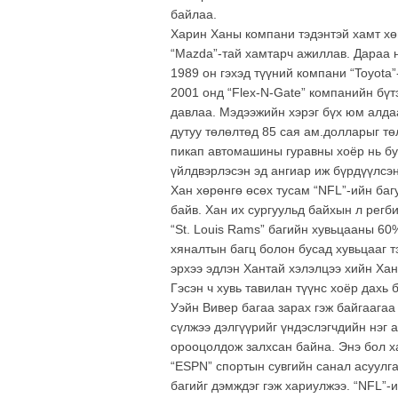
байлаа.
Харин Ханы компани тэдэнтэй хамт хөг
“Mazda”-тай хамтарч ажиллав. Дараа н
1989 он гэхэд түүний компани “Toyota
2001 онд “Flex-N-Gate” компанийн бү
давлаа. Мэдээжийн хэрэг бүх юм алда
дутуу төлөлтөд 85 сая ам.долларыг тө
пикап автомашины гуравны хоёр нь бу
үйлдвэрлэсэн эд ангиар иж бүрдүүлсэн
Хан хөрөнгө өсөх тусам “NFL”-ийн баг
байв. Хан их сургуульд байхын л регб
“St. Louis Rams” багийн хувьцааны 60
хяналтын багц болон бусад хувьцааг т
эрхээ эдлэн Хантай хэлэлцээ хийн Хан
Гэсэн ч хувь тавилан түүнс хоёр дахь б
Уэйн Вивер багаа зарах гэж байгаагаа
сүлжээ дэлгүүрийг үндэслэгчдийн нэг
орооцолдож залхсан байна. Энэ бол ха
“ESPN” спортын сувгийн санал асуулг
багийг дэмждэг гэж хариулжээ. “NFL”-