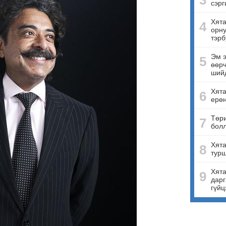
3
сэрг
Хята
4
орну
тэрб
Эм э
5
өөрч
ший
Хят
6
ерө
Төри
7
бол
Хята
8
турш
Хята
9
дарг
гүйц