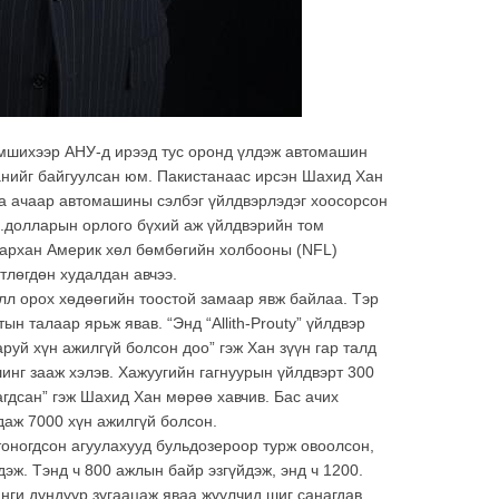
шихээр АНУ-д ирээд тус оронд үлдэж автомашин
анийг байгуулсан юм. Пaкистанаас ирсэн Шахид Хан
а ачаар автомашины сэлбэг үйлдвэрлэдэг хоосорсон
м.долларын орлого бүхий аж үйлдвэрийн том
тархан Америк хөл бөмбөгийн холбооны (NFL)
тлөгдөн худалдан авчээ.
л орох хөдөөгийн тоостой замаар явж байлаа. Тэр
н талаар ярьж явав. “Энд “Allith-Prouty” үйлдвэр
руй хүн ажилгүй болсон доо” гэж Хан зүүн гар талд
инг зааж хэлэв. Хажуугийн гагнуурын үйлдвэрт 300
агдсан” гэж Шахид Хан мөрөө хавчив. Бас ачих
даж 7000 хүн ажилгүй болсон.
тоногдсон агуулaхууд бульдозероор турж овоолсон,
дэж. Тэнд ч 800 ажлын байр эзгүйдэж, энд ч 1200.
нги дундуур зугаацаж яваа жуулчид шиг санагдав.