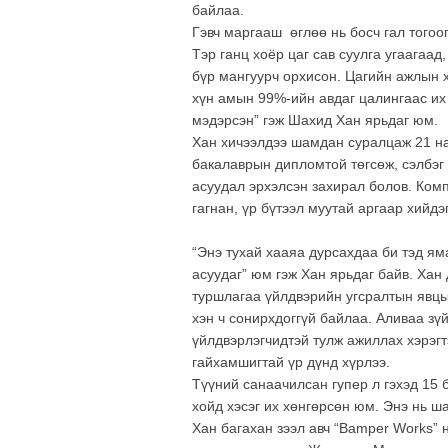
байлаа.
Гэвч маргааш өглөө нь босч гал тогоо
Тэр ганц хоёр цаг сав суулга угаагаад
бүр мангуурч орхисон. Цагийн ажлын х
хүн амын 99%-ийн авдаг цалингаас их 
мэдэрсэн” гэж Шахид Хан ярьдаг юм.
Хан хичээлдээ шамдан суралцаж 21 на
бакалаврын дипломтой төгсөж, сэлбэг 
асуудал эрхэлсэн захирал болов. Ком
гагнан, үр бүтээл муутай аргаар хийдэ
“Энэ тухай хааяа дурсахдаа би тэд я
асуудаг” юм гэж Хан ярьдаг байв. Ха
туршлагаа үйлдвэрийн угсралтын явцы
хэн ч сонирхдоггүй байлаа. Аливаа зү
үйлдвэрлэгчидтэй тулж ажиллах хэрэгт
гайхамшигтай үр дүнд хүрлээ.
Түүний санаачилсан гупер л гэхэд 15 
хойд хэсэг их хөнгөрсөн юм. Энэ нь 
Хан багахан зээл авч “Bamper Works” 