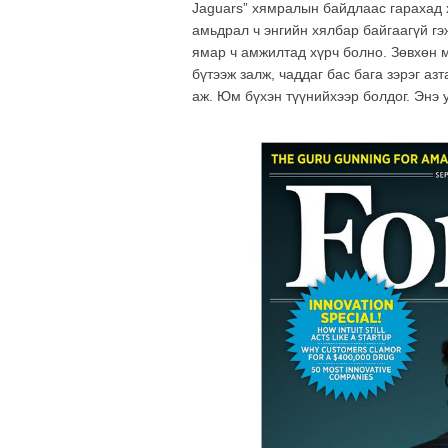
Jaguars” хямралын байдлаас гарахад 
амьдрал ч энгийн хялбар байгаагүй гэ
ямар ч амжилтад хүрч болно. Зөвхөн 
бүтээж залж, чаддаг бас бага зэрэг азт
аж. Юм бүхэн түүнийхээр болдог. Энэ у