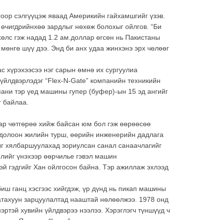
гоор сэлгүүцэж яваад Америкийн гайхамшгийг үзэв.
, өчигдрийнхөө зардлыг нөхөж болохыг ойлгов. “Би
өлс гэж надад 1.2 ам.доллар өгсөн нь Пакистаны
мөнгө шүү дээ. Энд би анх удаа жинхэнэ эрх чөлөөг
с хүрэхээсээ нэг сарын өмнө их сургуулиа
үйлдвэрлэдэг “Flex-N-Gate” компанийн техникийн
пани тэр үед машины гупер (буфер)-ын 15 эд ангийг
г байлаа.
мар чөтгөрөө хийж байсан юм бол гэж өөрөөсөө
н долоон жилийн турш, өөрийн инженерийн дадлага
г хялбаршуулахад зориулсан санал санаачлагийг
йлийг үнэхээр өөрчилье гэвэл машин
эй гэдгийг Хан ойлгосон байна. Тэр ажиллаж эхлээд
биш ганц хэсгээс хийгдэж, үр дүнд нь пикап машины
шатахуун зарцуулалтад нааштай нөлөөлжээ. 1978 онд
нэртэй хувийн үйлдвэрээ нээлээ. Хэрэглэгч түншүүд ч