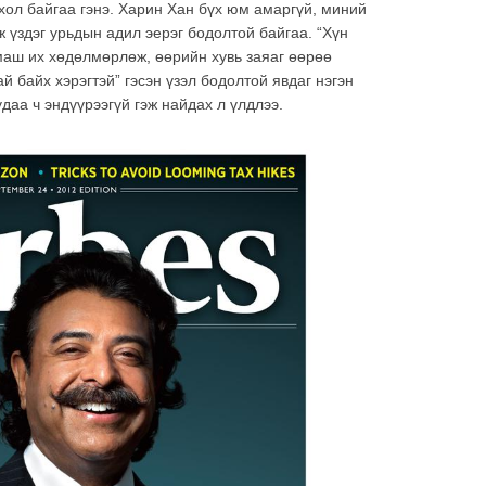
хол байгаа гэнэ. Харин Хан бүх юм амаргүй, миний
ж үздэг урьдын адил эерэг бодолтой байгаа. “Хүн
маш их хөдөлмөрлөж, өөрийн хувь заяаг өөрөө
ай байх хэрэгтэй” гэсэн үзэл бодолтой явдаг нэгэн
даа ч эндүүрээгүй гэж найдах л үлдлээ.