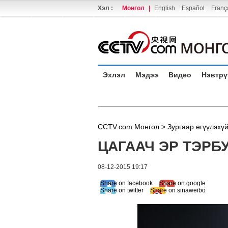
Хэл :
Монгол
|
English
Español
Franç
Эхлэл
Мэдээ
Видео
Нэвтрү
CCTV.com Монгол >
Зургаар өгүүлэхү
ЦАГААЧ ЭР ТЭРБ
08-12-2015 19:17
Share on facebook
Share on google
Share on twitter
Share on sinaweibo