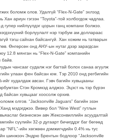
жих боломж олов. Удалгүй “Flex-N-Gate” эхлээд
ь Хан ариун гэгээн “Toyota”-той холбогдож чадлаа.
”-д гупер нийлүүлдэг цорын ганц компани болжээ.
тээгдэхүүний борлуулалт нэр тэрбум ам.доллараас
агүй тэгш сайхан байсангүй. Хан хожим нь татварын
лөв. Өнгөрсөн онд АНУ-ын нутаг дээр зарагдсан
юу 12.8 мянган нь “Flex-N-Gate” компанийн
 байв.
уудын чансааг судалж нэг багтай болох санаа агуулж
игийн улаан фен байсан юм. Тэр 2010 онд регбигийн
%-ийг худалдаж авсан. Гэвч багийн хувьцааны
эрбумтан Стэн Кромкэд алджээ. Эцэст нь тэр бүрэн
д байсан хувьцааг хоосолж орхив.
оломж олгов. “Jacksonville Jaguars” багийн эзэн
 Ханд мэдэгджээ. Вивер бол “Nine West” гутлын
 авьяаслаг бизнесмэн авч Жексонвиллийн асуудалтай
мгийн сүүлийн 32-р дугаарт бичигддэг баг бөгөөд
аар “NFL”-ийн хөгжөөн дэмжигчдийн 0.4% нь тус
ийн шинжээч Эндрю Брентын бодлоор “Jacksonville