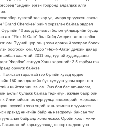
сэгсрээд “Бидний эргэн тойронд алдагдаж алга
эв.
хөхөлбөр туяатай тас хар үс, имэрч эргүүлсэн сахал
ан “Grand Cherokee” жийп хүрээлэн байгаа эвдрэл
а. Сүүлийн 40 жилд Дэнвилл болон үйлдвэрийн бусад
ан аж. “Flex-N-Gate” бол Хойд Америкт авто сэлбэг
эг юм. Түүний цор ганц эзэн ерөнхий захирал болох
лэн босгосон юм. Одоо “Flex-N-Gate” дэлхий даяар
н албан хаагчтай. 2011 онд түүний худалдааны
дарт “Форбэс” сэтгүүл Ханы хөрөнгийг 2.5 тэрбум гэж
йранд оруулж байжээ.
, Пакистан гаралтай гэр бүлийн хувьд ердөө
лийн 150 жил дэлхийн бүх хүмүүст урам зориг өгч
тийн нийтлэг жишээ юм. Энэ бол бас авъяаслаг,
ийн ажлыг булааж байгаа төдийгүй, ажлын байр бий
анх Иллинойсын их сургуульд инженерийн мэргэжил
цхан пүүсийн эзэн эцгийнх нь хэмнэж илүүчилсэн
исч ирэхэд нийтийн байр нь нээгдээгүй байсан тул
гууллагын байранд хоногложээ. Оройн хоол, жижиг
ь Пакистантай харьцуулахад тэнгэрт хадсан үнэ