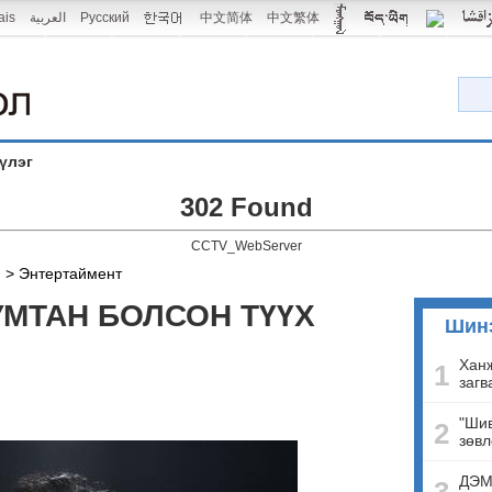
ais
العربية
Русский
中文简体
中文繁体
үлэг
302 Found
CCTV_WebServer
й
>
Энтертаймент
УМТАН БОЛСОН ТҮҮХ
Шин
Ханж
1
загв
"Шив
2
зөвл
ДЭМ