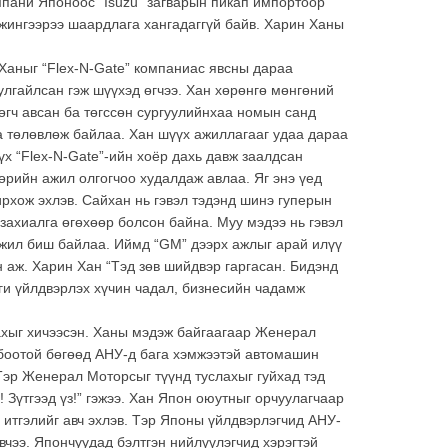
пани Японоос “Isuzu” загварын пикап импортоор
 жингээрээ шаардлага хангадаггүй байв. Харин Ханы
 Ханыг “Flex-N-Gate” компаниас явсны дараа
лгайлсан гэж шүүхэд өгчээ. Хан хөрөнгө мөнгөний
гч авсан ба төгссөн сургуулийнхаа номын санд
а төлөвлөж байлаа. Хан шүүх ажиллагааг удаа дараа
х “Flex-N-Gate”-ийн хоёр дахь давж заалдсан
өөрийн ажил олгогчоо худалдаж авлаа. Яг энэ үед
хож эхлэв. Сайхан нь гэвэл тэдэнд шинэ гуперын
 захиалга өгөхөөр болсон байна. Муу мэдээ нь гэвэл
 ажил биш байлаа. Иймд “GM” дээрх ажлыг арай илүү
 аж. Харин Хан “Тэд зөв шийдвэр гаргасан. Бидэнд
ги үйлдвэрлэх хүчин чадал, бизнесийн чадамж
гахыг хичээсэн. Ханы мэдэж байгаагаар Женерал
боотой бөгөөд АНУ-д бага хэмжээтэй автомашин
Тэр Женерал Моторсыг түүнд туслахыг гуйхад тэд
 Зүтгээд үз!” гэжээ. Хан Япон оюутныг орчуулагчаар
итгэлийг авч эхлэв. Тэр Японы үйлдвэрлэгчид АНУ-
вчээ. Япончуудад бэлтгэн нийлүүлэгчид хэрэгтэй