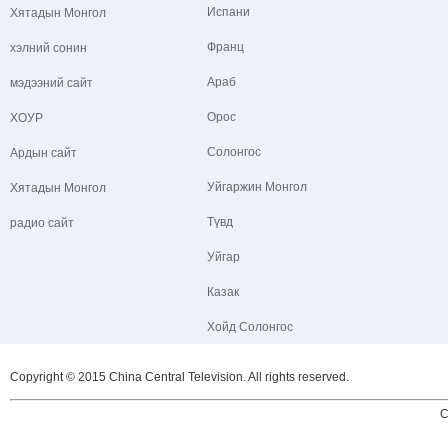
Испани
Хятадын Монгол
Франц
хэлний сонин
Араб
мэдээний сайт
Орос
ХОУР
Солонгос
Ардын сайт
Уйгаржин Монгол
Хятадын Монгол
Түвд
радио сайт
Уйгар
Казак
Хойд Солонгос
Copyright © 2015 China Central Television. All rights reserved.
C