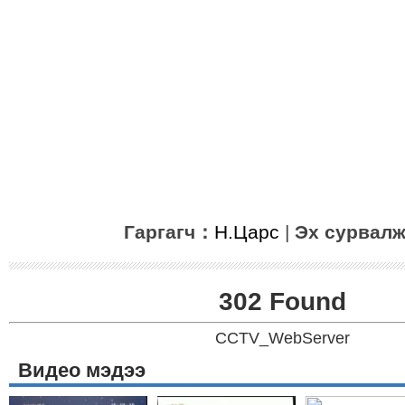
Гаргагч：
Н.Царс
|
Эх сурвал
302 Found
CCTV_WebServer
Видео мэдээ