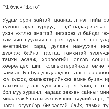
P1 буюу “фото”
Уудам орон зайтай, цаанаа л нэг тийм са
түүний гэрэл зургууд. “Тэд” надад хэлсэн
үхэн үхтлээ эмэгтэй чигээрээ л байдаг г
хамгийн сүүлчийн гэрэл зурагт ч тэр үлд
эмэгтэйлэг харц, дулаан намуухан инэ
дурлаж байна, гартаа тамхитай зургуу
тамхи асааж, хорвоогийн элдэв сони
хөөрөлдөх шиг, компьютерийнхээ өмнө 
сайхан. Би бүр догдлохдоо, галын өрөөнө
юм олоод компьютерийнхээ өмнө буцаж ир
тамхины утааг уушгилсаар л байв, сэтгэ
бол муу зуршил, надаас зөвхөн сайныг ми
минь гэж баахан зэмлэх шиг, түүний харц. 
нэгэн өгүүлбэр бичээстэй байх, тамхи тү