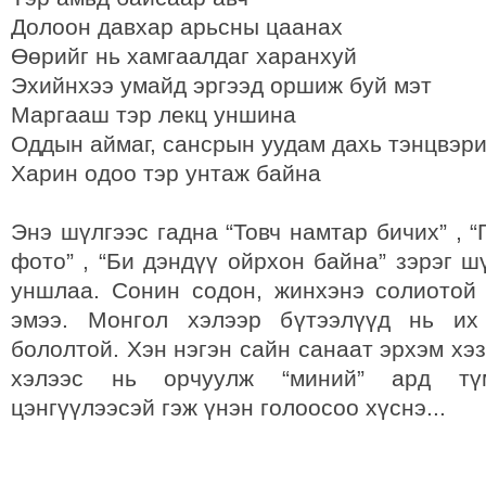
Долоон давхар арьсны цаанах
Өөрийг нь хамгаалдаг харанхуй
Эхийнхээ умайд эргээд оршиж буй мэт
Маргааш тэр лекц уншина
Оддын аймаг, сансрын уудам дахь тэнцвэри
Харин одоо тэр унтаж байна
Энэ шүлгээс гадна “Товч намтар бичих” , 
фото” , “Би дэндүү ойрхон байна” зэрэг ш
уншлаа. Сонин содон, жинхэнэ солиотой
эмээ. Монгол хэлээр бүтээлүүд нь их 
бололтой. Хэн нэгэн сайн санаат эрхэм хэз
хэлээс нь орчуулж “миний” ард түм
цэнгүүлээсэй гэж үнэн голоосоо хүснэ...