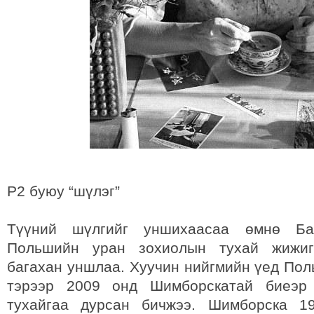
Р2 буюу “шүлэг”
Түүний шүлгийг уншихаасаа өмнө Ба
Польшийн уран зохиолын тухай жижиг
багахан уншлаа. Хуучин нийгмийн үед Пол
тэрээр 2009 онд Шимборскатай биеэр
тухайгаа дурсан бичжээ. Шимборска 1