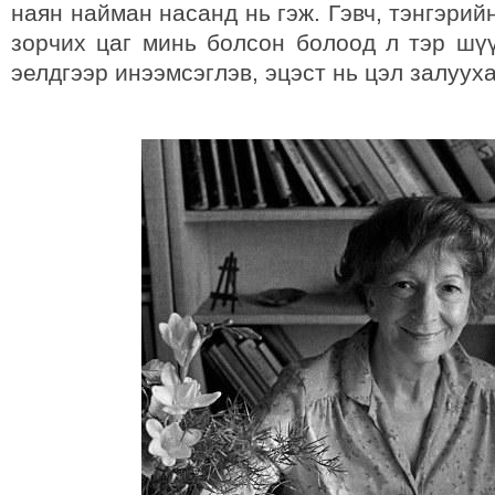
наян найман насанд нь гэж. Гэвч, тэнгэрий
зорчих цаг минь болсон болоод л тэр шү
эелдгээр инээмсэглэв, эцэст нь цэл залуу