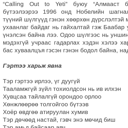
“Calling Out to Yeti” буюу “Алмааст 
бүтээлээрээ 1996 онд Нобелийн шагна
түүний шүлгүүд гэнэн хөөрхөн дүрслэлтэй 
ухаанлаг байдаг нь гайхалтай гэж Баабар
үнэлсэн байна лээ. Одоо шүлгээс нь унши
мэдэхгүй учраас гадарлах хэдэн хэлээ ха
бас хуваалцъя гэсэн гэнэн бодол байна, на
Гэртээ харьж явна
Тэр гэртээ ирлээ, үг дуугүй
Тааламжгүй зүйл тохиолдсон нь ив илхэн
Хувцсаа тайлалгүй орондоо орлоо
Хөнжлөөрөө толгойгоо бүтээв
Хоёр өвдгөө атируулан хумив
Тэр дөчөөд настай, гэвч энэ мөчид биш
Тэр амьд байсаар авч