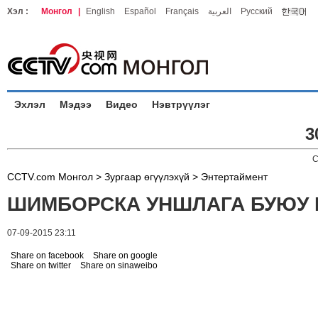
Хэл :
Монгол
|
English
Español
Français
العربية
Русский
Эхлэл
Мэдээ
Видео
Нэвтрүүлэг
3
C
CCTV.com Монгол >
Зургаар өгүүлэхүй
>
Энтертаймент
ШИМБОРСКА УНШЛАГА БУЮУ 
07-09-2015 23:11
Share on facebook
Share on google
Share on twitter
Share on sinaweibo