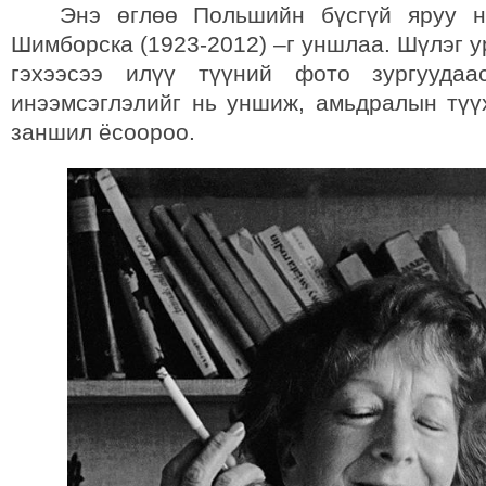
Энэ өглөө Польшийн бүсгүй яруу на
Шимборска (1923-2012) –г уншлаа. Шүлэг у
гэхээсээ илүү түүний фото зургууда
инээмсэглэлийг нь уншиж, амьдралын түүх
заншил ёсоороо.